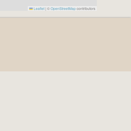
Leaflet
|
©
OpenStreetMap
contributors
4
n System