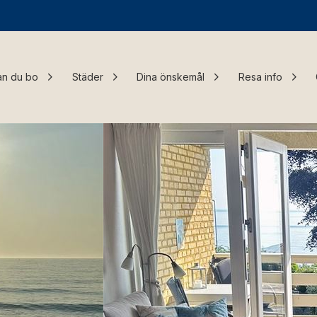
an du bo
Städer
Dina önskemål
Resa info