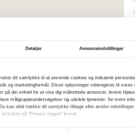
Detaljer
Annonceindstillinger
å 1:a våningen med balkong och
sker dit samtykke til at anvende cookies og indsamle personda
tilfulla lägenhet med fantastiskt läge i
istik og marketingformål. Disse oplysninger videregives til vore
 bara en kort tur från Allinge-Sandvig.
er på din enhed for at vise dig målrettede annoncer, levere tilpas
 lave målgruppeundersøgelser og udvikle tjenester. Se mere inf
Du kan altid trække dit samtykke tilbage eller ændre indstillinger
tat kök med bland annat airfryer och
Antal sovrum:
1
 at trykke på "Privacy trigger" ikonet.
 badrum med dusch samt till sovrum med två
ffa:
2
tt ljust och inbjudande vardagsrum med
så gerne:
till två personer samt utgång till