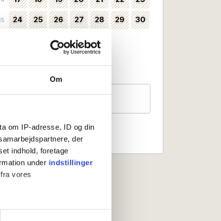
24
25
26
27
28
29
30
35
31
36
Valbart som incheckningsdatum
Ingen incheckning
Om
Gäster
2 personer
ta om IP-adresse, ID og din
s samarbejdspartnere, der
set indhold, foretage
ormation under
indstillinger
 fra vores