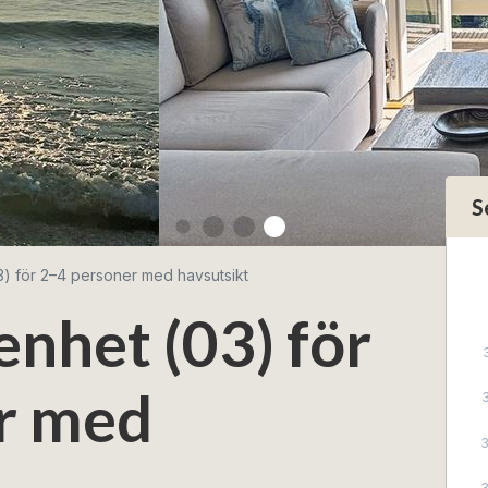
S
) för 2–4 personer med havsutsikt
nhet (03) för
r med