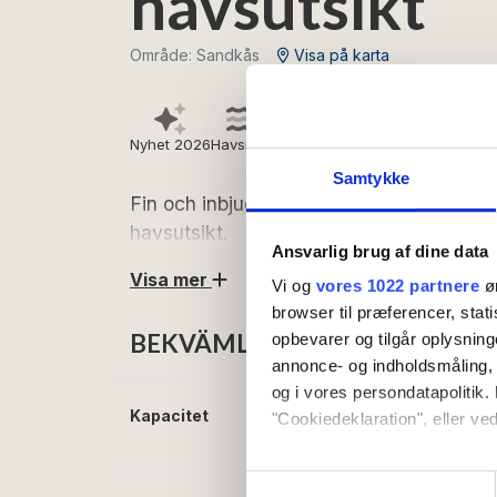
havsutsikt
Område: Sandkås
Visa på karta
Nyhet 2026
Havsnära
Gratis wifi
Samtykke
Fin och inbjudande lägenhet på 48 m² p
havsutsikt.
Ansvarlig brug af dine data
Visa mer
Vi og
vores 1022 partnere
øn
Se fram emot härliga semesterdagar i denna s
browser til præferencer, stat
Sandkås – nära stranden och kuststigen och
BEKVÄMLIGHETER
opbevarer og tilgår oplysning
annonce- og indholdsmåling,
Lägenheten är inredd enligt följande:
og i vores persondatapolitik. 
Entré i anslutning till ett fint och välutrus
Kapacitet
Antal bäddar:
2
"Cookiedeklaration", eller ved
kaffebryggare. Härifrån finns tillgång till
Sovplatser i bäddso
sovplatser. Lägenheten rymmer dessutom e
Hvis du tillader det, vil vi og
matplats, TV med Chromecast och bäddsoffa 
Samtykkevalg