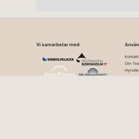
Vi samarbetar med:
Använ
Kontakt
Om Tea
Hyrvillk
Integrit
Följ oss på sociala medier:
facebook
instagram
Produce