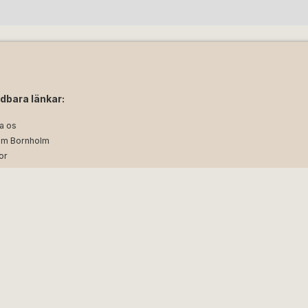
dbara länkar:
a os
m Bornholm
or
etspolicy
Snellemark 45, DK-3700 Rønne | CVR: 17261681 | Rejsegarantifonden nr. 96
d by
Visit Technology Group
with
Citybreak™ Information & Reservatio