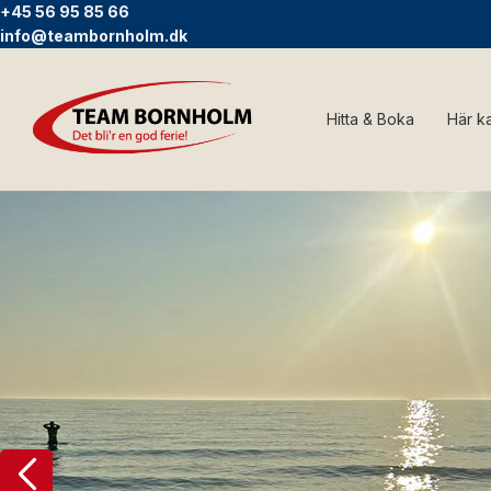
+45 56 95 85 66
info@teambornholm.dk
Hitta & Boka
Här k