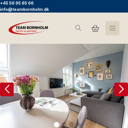
+45 56 95 85 66
info@teambornholm.dk
Sök