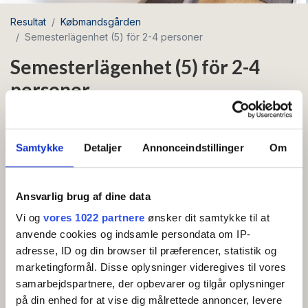
Resultat
Købmandsgården
Semesterlägenhet (5) för 2-4 personer
Semesterlägenhet (5) för 2-4
personer
Område: Gudhjem
Samtykke
Detaljer
Annonceindstillinger
Om
Husdjur tillåtna
Gratis wifi
Grill
Fin och mysig semesterlägenhet för 2–4 personer
Ansvarlig brug af dine data
med egen terrass och havsglimt.
Vi og
vores 1022 partnere
ønsker dit samtykke til at
anvende cookies og indsamle persondata om IP-
Visa mer
Se fram emot härliga semesterdagar i denna lägenhet
adresse, ID og din browser til præferencer, statistik og
mitt i hjärtat av Gudhjem. Lägenheten är 40 m² och
marketingformål. Disse oplysninger videregives til vores
BEKVÄMLIGHETER
ligger på första våningen, där ni kan njuta av en
samarbejdspartnere, der opbevarer og tilgår oplysninger
vacker utsikt över stadens charmiga, röda tak och en
på din enhed for at vise dig målrettede annoncer, levere