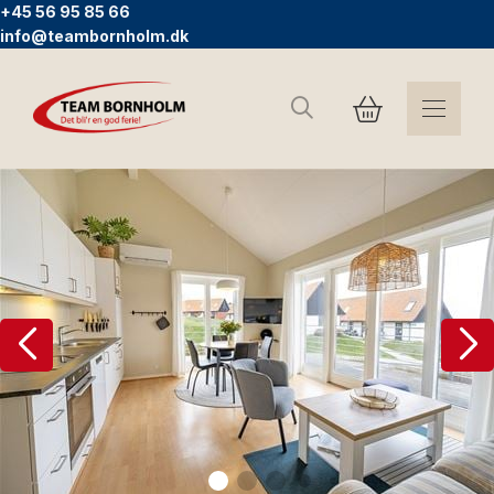
+45 56 95 85 66
info@teambornholm.dk
Sök