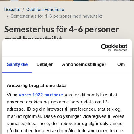
Resultat
Gudhjem Feriehuse
Semesterhus för 4–6 personer med havsutsikt
Semesterhus för 4–6 personer
med havsutsikt
Område: Gudhjem
Samtykke
Detaljer
Annonceindstillinger
Om
Nyhet 2026
Havsnära
Husdjur tillåtna
Grill
I stan
Härligt och välplanerat feriehus på 57 m² med
Ansvarlig brug af dine data
vacker havsutsikt och terrass.
Vi og
vores 1022 partnere
ønsker dit samtykke til at
anvende cookies og indsamle persondata om IP-
Visa mer
Se fram emot sköna semesterdagar i detta feriehus
adresse, ID og din browser til præferencer, statistik og
med ett fantastiskt läge i Gudhjem, nära havet och
marketingformål. Disse oplysninger videregives til vores
BEKVÄMLIGHETER
klipporna.
samarbejdspartnere, der opbevarer og tilgår oplysninger
på din enhed for at vise dig målrettede annoncer, levere