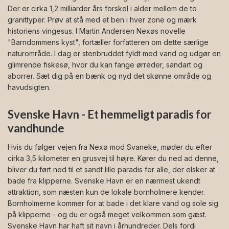
Der er cirka 1,2 milliarder års forskel i alder mellem de to
granittyper. Prøv at stå med et ben i hver zone og mærk
historiens vingesus. I Martin Andersen Nexøs novelle
"Barndommens kyst", fortæller forfatteren om dette særlige
naturområde. I dag er stenbruddet fyldt med vand og udgør en
glimrende fiskesø, hvor du kan fange ørreder, sandart og
aborrer. Sæt dig på en bænk og nyd det skønne område og
havudsigten.
Svenske Havn - Et hemmeligt paradis for
vandhunde
Hvis du følger vejen fra Nexø mod Svaneke, møder du efter
cirka 3,5 kilometer en grusvej til højre. Kører du ned ad denne,
bliver du ført ned til et sandt lille paradis for alle, der elsker at
bade fra klipperne. Svenske Havn er en nærmest ukendt
attraktion, som næsten kun de lokale bornholmere kender.
Bornholmerne kommer for at bade i det klare vand og sole sig
på klipperne - og du er også meget velkommen som gæst.
Svenske Havn har haft sit navn i århundreder. Dels fordi