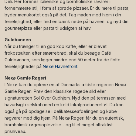
Deli. Her forenes italienske og bornholmske råvarer i
fornemmeste stil, i form af sprøde pizzaer. Er du mere til pasta,
byder menukortet også på det. Tag maden med hjem i din
ferielejlighed, eller find en bænk nede på havnen, og nyd din
gourmetpizza eller pasta til udsigten af hav.
Guldbønnen
Når du trænger til en god kop kaffe, eller er blevet
frokostsulten efter smørrebrød, skal du besøge Café
Guldbønnen, som ligger mindre end 50 meter fra de flotte
ferielejligheder på
Nexø Havnefront
.
Nexø Gamle Røgeri
I Nexø kan du opleve en af Danmarks ældste røgerier: Nexø
Gamle Røgeri. Prøv den klassiske røgede sild eller
signaturretten Sol Over Gudhjem. Nyd den på terrassen med
havudsigt i selskab med en kold lokalproduceret øl. Du kan
også gå på opdagelse i delikatesseafdelingen og købe
røgvarer med dig hjem. På Nexø Røgeri får du en autentisk,
bornholmsk røgerioplevelse - og til et meget attraktivt
prisniveau.