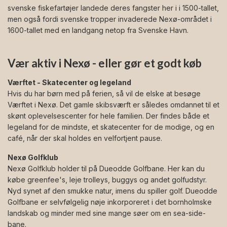
svenske fiskefartøjer landede deres fangster her i i 1500-tallet,
men også fordi svenske tropper invaderede Nexø-området i
1600-tallet med en landgang netop fra Svenske Havn.
Vær aktiv i Nexø - eller gør et godt køb
Værftet - Skatecenter og legeland
Hvis du har børn med på ferien, så vil de elske at besøge
Værftet i Nexø. Det gamle skibsværft er således omdannet til et
skønt oplevelsescenter for hele familien. Der findes både et
legeland for de mindste, et skatecenter for de modige, og en
café, når der skal holdes en velfortjent pause.
Nexø Golfklub
Nexø Golfklub holder til på Dueodde Golfbane. Her kan du
købe greenfee's, leje trolleys, buggys og andet golfudstyr.
Nyd synet af den smukke natur, imens du spiller golf. Dueodde
Golfbane er selvfølgelig nøje inkorporeret i det bornholmske
landskab og minder med sine mange søer om en sea-side-
bane.