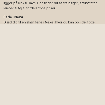
ligger på Nexø Havn. Her finder du alt fra bøger, antikviteter,
lamper til tøj til fordelagtige priser.
Ferie i Nexø
Glæd dig til en skøn ferie i Nexø, hvor du kan bo i de flotte
lejligheder på
Nexø Havnefront
eller i de moderne
Nexø
Husbåde
.