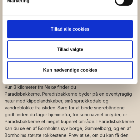
Marketing
5 ting du skal opleve i Nexø
dens unikke karakteristika (fingerprinting)
Dine valg anvendes på hele websitet.
1. Martin Andersen Nexø Museet
Hvis du er interesseret i litteratur, så er Martin Andersen Nexø
Vi bruger cookies til at tilpasse vores indhold og
Tillad alle cookies
Museet et "must" at besøge, når du holder ferie i Nexø.
annoncer, til at vise dig funktioner til sociale medier og til
Forfatterens barndomshjem er indrettet som museum - og
at analysere vores trafik. Vi deler også oplysninger om
derfra kan du følge den 6,6 kilometer lange digterrute, der
din brug af vores hjemmeside med vores partnere inden
Tillad valgte
tager dig forbi de smukke steder i Nexø, som Martin Andersen
for sociale medier, annonceringspartnere og
Nexø brugte som inspiration i sine værker som ex Pelle
analysepartnere. Vores partnere kan kombinere disse
Erobreren og Ditte Menneskebarn.
Kun nødvendige cookies
data med andre oplysninger, du har givet dem, eller som
de har indsamlet fra din brug af deres tjenester.
2. De dramatiske Paradisbakker
Kun 3 kilometer fra Nexø finder du
Paradisbakkerne. Paradisbakkerne byder på en eventyragtig
natur med klippelandskaber, små sprækkedale og
vandreblokke fra istiden. Sørg for at binde snørebåndene
godt, inden du tager hjemmefra, for som navnet antyder, er
Paradisbakkerne et meget kuperet område. I Paradisbakkerne
kan du se en af Bornholms syv borge, Gammelborg, og en af
Bornholms største rokkestene. Prøv at se, om du kan få den