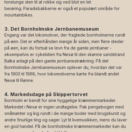
tonstunge sten til at rokke sig ved blot en let
berøring. Paradisbakkerne er også et populært område for
mountainbikes.
3. Det Bornholmske Jernbanemuseum
Engang var det lokomotiver, der fragtede bornholmerne rundt
på øen. Det er efterhånden mange år siden, men flere steder
på øen, kan du fortsat se levn fra de gamle jernbaner -
eksempelvis er cykelstien fra Nexø til den skønne sandstrand
Balka anlagt på den gamle jernbanestrækning. På det
Bornholmske Jernbanemuseum oplever du, hvordan det var
fra 1900 til 1968, hvor lokomotiverne kørte fra blandt andet
Nexø til Rønne.
4. Markedsdage på Skippertorvet
Bornholm er kendt for sine hyggelige kræmmermarkeder.
Markedet i Nexø er ingen undtagelse. Pak pengebogen med
småmønter og kig rundt i de mange boder med brugskunst og
andre finurlige ting og sager. Lyt til livemusikken, mens du laver
en god handel. På de bornholmske kræmmermarkeder kan du