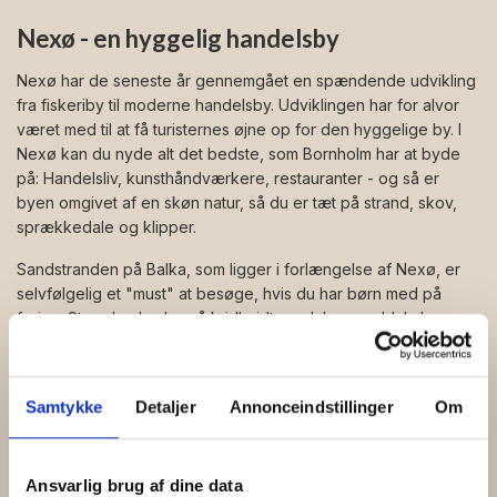
Nexø - en hyggelig handelsby
Nexø har de seneste år gennemgået en spændende udvikling
fra fiskeriby til moderne handelsby. Udviklingen har for alvor
været med til at få turisternes øjne op for den hyggelige by. I
Nexø kan du nyde alt det bedste, som Bornholm har at byde
på: Handelsliv, kunsthåndværkere, restauranter - og så er
byen omgivet af en skøn natur, så du er tæt på strand, skov,
sprækkedale og klipper.
Sandstranden på Balka, som ligger i forlængelse af Nexø, er
selvfølgelig et "must" at besøge, hvis du har børn med på
ferien. Stranden byder på kridhvidt sand, lav vanddybde og
blåt hav, så langt øjet rækker. Men der er også masser af
andre oplevelser i Nexø - og området omkring byen.
Samtykke
Detaljer
Annonceindstillinger
Om
Nexøs fortid som fiskeriby kan du opleve på byens museum,
som ligger mindre end 100 meter fra de flotte ferielejligheder
på
Nexø Havnefront
. På museet kan du også høre om de
dramatiske dage i maj 1945. Mens resten af Danmark fejrede
Ansvarlig brug af dine data