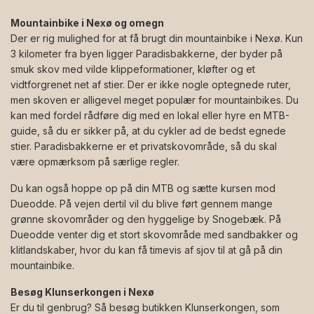
Mountainbike i Nexø og omegn
Der er rig mulighed for at få brugt din mountainbike i Nexø. Kun
3 kilometer fra byen ligger Paradisbakkerne, der byder på
smuk skov med vilde klippeformationer, kløfter og et
vidtforgrenet net af stier. Der er ikke nogle optegnede ruter,
men skoven er alligevel meget populær for mountainbikes. Du
kan med fordel rådføre dig med en lokal eller hyre en MTB-
guide, så du er sikker på, at du cykler ad de bedst egnede
stier. Paradisbakkerne er et privatskovområde, så du skal
være opmærksom på særlige regler.
Du kan også hoppe op på din MTB og sætte kursen mod
Dueodde. På vejen dertil vil du blive ført gennem mange
grønne skovområder og den hyggelige by Snogebæk. På
Dueodde venter dig et stort skovområde med sandbakker og
klitlandskaber, hvor du kan få timevis af sjov til at gå på din
mountainbike.
Besøg Klunserkongen i Nexø
Er du til genbrug? Så besøg butikken Klunserkongen, som