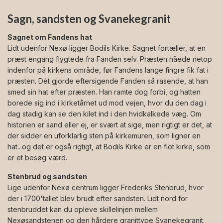
Sagn, sandsten og Svanekegranit
Sagnet om Fandens hat
Lidt udenfor Nexø ligger Bodils Kirke. Sagnet fortæller, at en
præst engang flygtede fra Fanden selv. Præsten nåede netop
indenfor på kirkens område, før Fandens lange fingre fik fat i
præsten. Dét gjorde eftersigende Fanden så rasende, at han
smed sin hat efter præsten. Han ramte dog forbi, og hatten
borede sig ind i kirketårnet ud mod vejen, hvor du den dag i
dag stadig kan se den kilet ind i den hvidkalkede væg. Om
historien er sand eller ej, er svært at sige, men rigtigt er det, at
der sidder en uforklarlig sten på kirkemuren, som ligner en
hat...og det er også rigtigt, at Bodils Kirke er en flot kirke, som
er et besøg værd.
Stenbrud og sandsten
Lige udenfor Nexø centrum ligger Frederiks Stenbrud, hvor
der i 1700'tallet blev brudt efter sandsten. Lidt nord for
stenbruddet kan du opleve skillelinjen mellem
Nexøsandstenen og den hårdere granittype Svanekegranit.