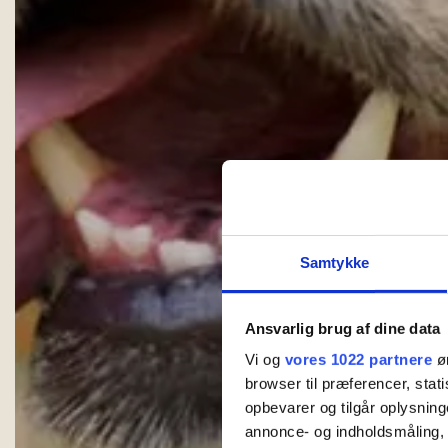
Samtykke
Ansvarlig brug af dine data
Vi og
vores 1022 partnere
øn
browser til præferencer, stat
opbevarer og tilgår oplysning
annonce- og indholdsmåling,