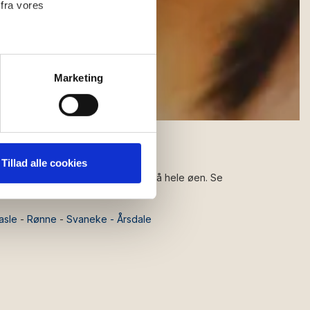
 fra vores
ter
Marketing
ting)
 medier og til at analysere
nden for sociale medier,
Tillad alle cookies
e oplysninger, du har givet
en alle vores feriesteder fordelt på hele øen. Se
asle
-
Rønne
-
Svaneke - Årsdale