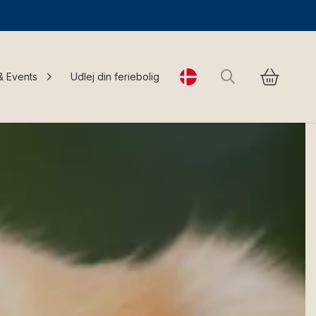
Søg
& Events
Udlej din feriebolig
Change language