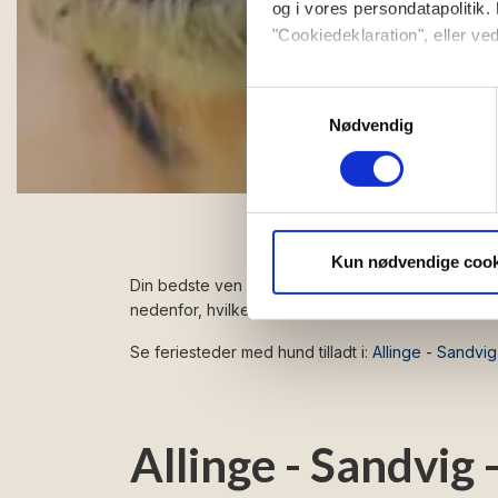
og i vores persondatapolitik. 
"Cookiedeklaration", eller ved
Hvis du tillader det, vil vi og
Samtykkevalg
Indsamle præcise oply
Nødvendig
Identificere din enhed
Dine valg anvendes på hele w
Vi bruger cookies til at tilpas
vores trafik. Vi deler også 
Kun nødvendige cook
annonceringspartnere og anal
Din bedste ven skal selvfølgelig ikke snydes for 
nedenfor, hvilke feriesteder du har mulighed for a
dem, eller som de har indsaml
Se feriesteder med hund tilladt i:
Allinge - Sandvi
Allinge - Sandvig