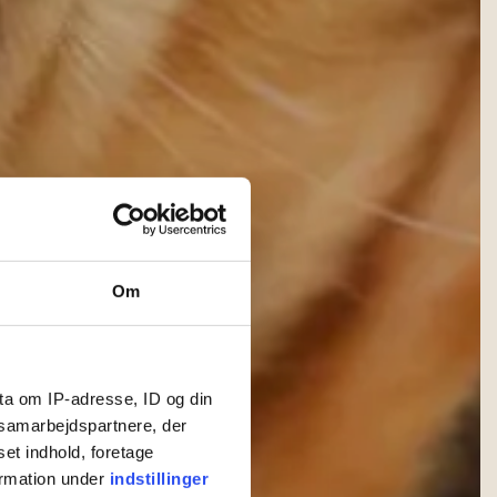
Om
ta om IP-adresse, ID og din
s samarbejdspartnere, der
set indhold, foretage
ormation under
indstillinger