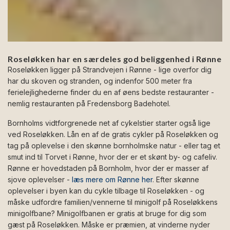
Roseløkken har en særdeles god beliggenhed i Rønne
Roseløkken ligger på Strandvejen i Rønne - lige overfor dig
har du skoven og stranden, og indenfor 500 meter fra
ferielejlighederne finder du en af øens bedste restauranter -
nemlig restauranten på Fredensborg Badehotel.
Bornholms vidtforgrenede net af cykelstier starter også lige
ved Roseløkken. Lån en af de gratis cykler på Roseløkken og
tag på oplevelse i den skønne bornholmske natur - eller tag et
smut ind til Torvet i Rønne, hvor der er et skønt by- og cafeliv.
Rønne er hovedstaden på Bornholm, hvor der er masser af
sjove oplevelser -
læs mere om Rønne her
. Efter skønne
oplevelser i byen kan du cykle tilbage til Roseløkken - og
måske udfordre familien/vennerne til minigolf på Roseløkkens
minigolfbane? Minigolfbanen er gratis at bruge for dig som
gæst på Roseløkken. Måske er præmien, at vinderne nyder