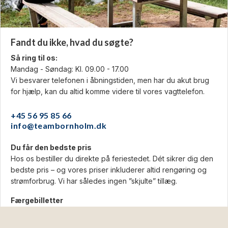
Fandt du ikke, hvad du søgte?
Så ring til os:
Mandag - Søndag: Kl. 09.00 - 17.00
Vi besvarer telefonen i åbningstiden, men har du akut brug
for hjælp, kan du altid komme videre til vores vagttelefon.
+45 56 95 85 66
info@teambornholm.dk
Du får den bedste pris
Hos os bestiller du direkte på feriestedet. Dét sikrer dig den
bedste pris – og vores priser inkluderer altid rengøring og
strømforbrug. Vi har således ingen ”skjulte” tillæg.
Færgebilletter
Du kan nemt bestille dine færgebilletter sammen med resten
af din ferie her på vores hjemmeside. Vi hjælper dig også