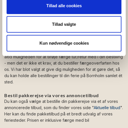
billigste pris.
Vi bruger cookies til at tilpasse vores indhold og
Tillad alle cookies
annoncer, til at vise dig funktioner til sociale medier og til
Bestil din pakkerejse via vores søgefunktion ”Søg og
at analysere vores trafik. Vi deler også oplysninger om
bestil”
din brug af vores hjemmeside med vores partnere inden
Tillad valgte
Klikker du på
”Søg og bestil”
i topmenuen her på
for sociale medier, annonceringspartnere og
hjemmesiden, så vil du hurtigt komme til vores oversigt over
analysepartnere. Vores partnere kan kombinere disse
alle vores feriesteder på Bornholm. Her kan du klikke dig
Kun nødvendige cookies
videre ind på hvert feriested, hvor du kan læse om stedet, se
data med andre oplysninger, du har givet dem, eller som
billeder og bestille din ferie. Når du bestiller din ferie, får du
de har indsamlet fra din brug af deres tjenester.
altid muligheden for at tilføje færge tur/retur med i din bestilling
- men det er ikke et krav, at du bestiller færgeoverfarten hos
os. Vi har blot valgt at give dig muligheden for at gøre det, så
du kan holde alle bestillinger til din ferie på Bornholm samlet ét
sted.
Bestil pakkerejse via vores annoncetilbud
Du kan også vælge at bestille din pakkerejse via et af vores
annoncerede tilbud, som du finder vores side "
Aktuelle tilbud
".
Her kan du finde pakketilbud på et bredt udvalg af vores
feriesteder. Prisen er inklusive færge med bil