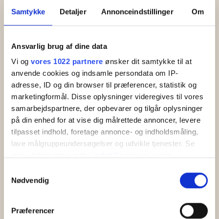
Samtykke
Detaljer
Annonceindstillinger
Om
Ansvarlig brug af dine data
Vi og
vores 1022 partnere
ønsker dit samtykke til at
anvende cookies og indsamle persondata om IP-
adresse, ID og din browser til præferencer, statistik og
marketingformål. Disse oplysninger videregives til vores
samarbejdspartnere, der opbevarer og tilgår oplysninger
Hjälp med bokning
på din enhed for at vise dig målrettede annoncer, levere
tilpasset indhold, foretage annonce- og indholdsmåling,
Ta dig enkelt till Bornholm oavsett om du väljer att resa med
lave målgruppeundersøgelser og udvikle tjenester. Se
flyg, buss eller färja med egen bil. Vi har många års erfarenhet
mere information under
indstillinger
og i vores
av att hjälpa till med allt från hotellsemester med flyg till
persondatapolitik. Du kan altid trække dit samtykke
Samtykkevalg
pensionatssemestrar med buss till semesterlägenheter med
tilbage eller ændre indstillinger fra vores
Nødvendig
egen bil och färja. Vi ser till att du får en fantastisk semester,
"Cookiedeklaration", eller ved at trykke på "Privacy
och vi är aldrig mer än ett samtal bort om du behöver hjälp.
trigger" ikonet.
Præferencer
Hur bokar jag min paketresa till Bornholm?