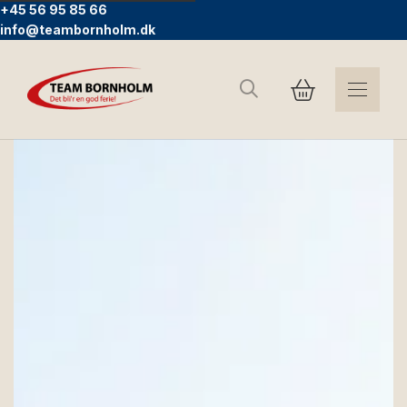
+45 56 95 85 66
info@teambornholm.dk
Sök