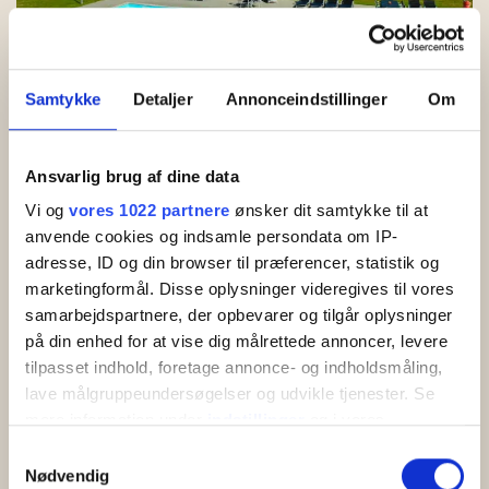
Samtykke
Detaljer
Annonceindstillinger
Om
Gudhjem Feriepark
God beliggende og børnevenlige feriehuse for
4-5 personer i Gudhjem. 900 meter til Melsted
Ansvarlig brug af dine data
Strand. Pool og legeland i ferieparken. Bestil her…
Vi og
vores 1022 partnere
ønsker dit samtykke til at
anvende cookies og indsamle persondata om IP-
adresse, ID og din browser til præferencer, statistik og
Læs mere
marketingformål. Disse oplysninger videregives til vores
samarbejdspartnere, der opbevarer og tilgår oplysninger
på din enhed for at vise dig målrettede annoncer, levere
tilpasset indhold, foretage annonce- og indholdsmåling,
lave målgruppeundersøgelser og udvikle tjenester. Se
mere information under
indstillinger
og i vores
persondatapolitik. Du kan altid trække dit samtykke
Samtykkevalg
tilbage eller ændre indstillinger fra vores
Nødvendig