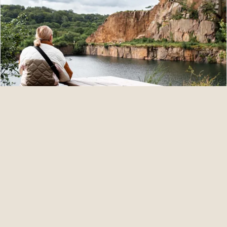
Fandt du ikke, hvad du søgte?
Så ring til os:
Mandag - Søndag: Kl. 09.00 - 17.00
Vi besvarer telefonen i åbningstiden, men har du akut brug
for hjælp, kan du altid komme videre til vores vagttelefon.
+45 56 95 85 66