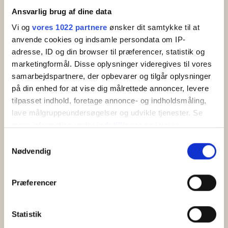
Ferie for Kørestolsbrugere på
Ansvarlig brug af dine data
Bornholm
Vi og
vores 1022 partnere
ønsker dit samtykke til at
anvende cookies og indsamle persondata om IP-
adresse, ID og din browser til præferencer, statistik og
marketingformål. Disse oplysninger videregives til vores
Allinge - Sandvig - Sandkås
samarbejdspartnere, der opbevarer og tilgår oplysninger
på din enhed for at vise dig målrettede annoncer, levere
tilpasset indhold, foretage annonce- og indholdsmåling,
lave målgruppeundersøgelser og udvikle tjenester. Se
mere information under
indstillinger
og i vores
persondatapolitik. Du kan altid trække dit samtykke
Samtykkevalg
tilbage eller ændre indstillinger fra vores
Nødvendig
"Cookiedeklaration", eller ved at trykke på "Privacy
trigger" ikonet.
Præferencer
Hvis du tillader det, vil vi også gerne:
Indsamle præcise oplysninger om din placering,
Statistik
der kan være nøjagtig inden for få meter