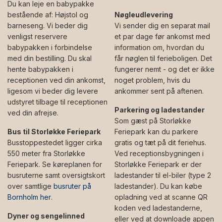
Du kan leje en babypakke
bestående af: Højstol og
Nøgleudlevering
barneseng. Vi beder dig
Vi sender dig en separat mail
venligst reservere
et par dage før ankomst med
babypakken i forbindelse
information om, hvordan du
med din bestilling. Du skal
får nøglen til ferieboligen. Det
hente babypakken i
fungerer nemt - og det er ikke
receptionen ved din ankomst,
noget problem, hvis du
ligesom vi beder dig levere
ankommer sent på aftenen.
udstyret tilbage til receptionen
Parkering og ladestander
ved din afrejse.
Som gæst på Storløkke
Bus til Storløkke Feriepark
Feriepark kan du parkere
Busstoppestedet ligger cirka
gratis og tæt på dit feriehus.
550 meter fra Storløkke
Ved receptionsbygningen i
Feriepark. Se køreplanen for
Storløkke Feriepark er der
busruterne samt oversigtskort
ladestander til el-biler (type 2
over samtlige
busruter på
ladestander). Du kan købe
Bornholm her
.
opladning ved at scanne QR
koden ved ladestanderne,
Dyner og sengelinned
eller ved at downloade appen