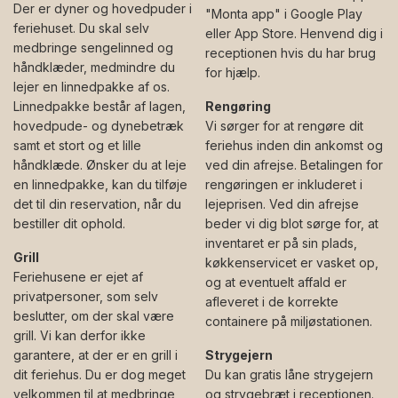
Der er dyner og hovedpuder i
"Monta app" i Google Play
feriehuset. Du skal selv
eller App Store. Henvend dig i
medbringe sengelinned og
receptionen hvis du har brug
håndklæder, medmindre du
for hjælp.
lejer en linnedpakke af os.
Linnedpakke består af lagen,
Rengøring
hovedpude- og dynebetræk
Vi sørger for at rengøre dit
samt et stort og et lille
feriehus inden din ankomst og
håndklæde. Ønsker du at leje
ved din afrejse. Betalingen for
en linnedpakke, kan du tilføje
rengøringen er inkluderet i
det til din reservation, når du
lejeprisen. Ved din afrejse
bestiller dit ophold.
beder vi dig blot sørge for, at
inventaret er på sin plads,
Grill
køkkenservicet er vasket op,
Feriehusene er ejet af
og at eventuelt affald er
privatpersoner, som selv
afleveret i de korrekte
beslutter, om der skal være
containere på miljøstationen.
grill. Vi kan derfor ikke
garantere, at der er en grill i
Strygejern
dit feriehus. Du er dog meget
Du kan gratis låne strygejern
velkommen til at medbringe
og strygebræt i receptionen.