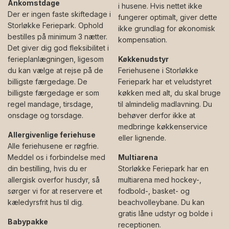
Ankomstdage
i husene. Hvis nettet ikke
Der er ingen faste skiftedage i
fungerer optimalt, giver dette
Storløkke Feriepark. Ophold
ikke grundlag for økonomisk
bestilles på minimum 3 nætter.
kompensation.
Det giver dig god fleksibilitet i
ferieplanlægningen, ligesom
Køkkenudstyr
du kan vælge at rejse på de
Feriehusene i Storløkke
billigste færgedage. De
Feriepark har et veludstyret
billigste færgedage er som
køkken med alt, du skal bruge
regel mandage, tirsdage,
til almindelig madlavning. Du
onsdage og torsdage.
behøver derfor ikke at
medbringe køkkenservice
Allergivenlige feriehuse
eller lignende.
Alle feriehusene er røgfrie.
Meddel os i forbindelse med
Multiarena
din bestilling, hvis du er
Storløkke Feriepark har en
allergisk overfor husdyr, så
multiarena med hockey-,
sørger vi for at reservere et
fodbold-, basket- og
kæledyrsfrit hus til dig.
beachvolleybane. Du kan
gratis låne udstyr og bolde i
Babypakke
receptionen.