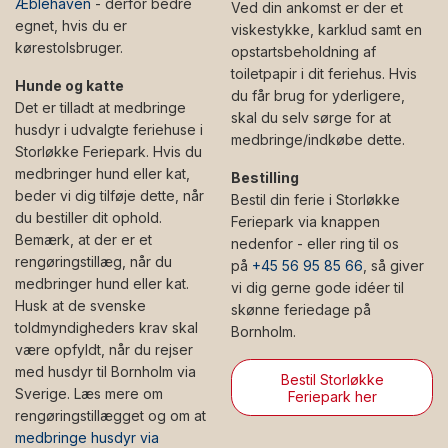
Æblehaven
- derfor bedre
Ved din ankomst er der et
egnet, hvis du er
viskestykke, karklud samt en
kørestolsbruger.
opstartsbeholdning af
toiletpapir i dit feriehus. Hvis
Hunde og katte
du får brug for yderligere,
Det er tilladt at medbringe
skal du selv sørge for at
husdyr i udvalgte feriehuse i
medbringe/indkøbe dette.
Storløkke Feriepark. Hvis du
medbringer hund eller kat,
Bestilling
beder vi dig tilføje dette, når
Bestil din ferie i Storløkke
du bestiller dit ophold.
Feriepark via knappen
Bemærk, at der er et
nedenfor - eller ring til os
rengøringstillæg, når du
på
+45 56 95 85 66
, så giver
medbringer hund eller kat.
vi dig gerne gode idéer til
Husk at de svenske
skønne feriedage på
toldmyndigheders krav skal
Bornholm.
være opfyldt, når du rejser
med husdyr til Bornholm via
Bestil Storløkke
Sverige. Læs mere om
Feriepark her
rengøringstillægget og om at
medbringe husdyr via