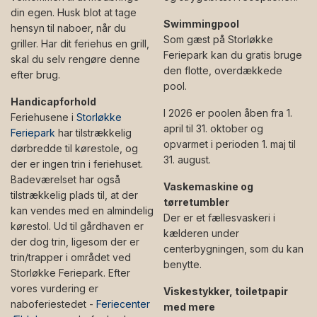
din egen. Husk blot at tage
Swimmingpool
hensyn til naboer, når du
Som gæst på Storløkke
griller. Har dit feriehus en grill,
Feriepark kan du gratis bruge
skal du selv rengøre denne
den flotte, overdækkede
efter brug.
pool.
Handicapforhold
I 2026 er poolen åben fra 1.
Feriehusene i
Storløkke
april til 31. oktober og
Feriepark
har tilstrækkelig
opvarmet i perioden 1. maj til
dørbredde til kørestole, og
31. august.
der er ingen trin i feriehuset.
Badeværelset har også
Vaskemaskine og
tilstrækkelig plads til, at der
tørretumbler
kan vendes med en almindelig
Der er et fællesvaskeri i
kørestol. Ud til gårdhaven er
kælderen under
der dog trin, ligesom der er
centerbygningen, som du kan
trin/trapper i området ved
benytte.
Storløkke Feriepark. Efter
vores vurdering er
Viskestykker, toiletpapir
naboferiestedet -
Feriecenter
med mere