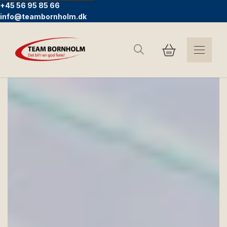
+45 56 95 85 66
info@teambornholm.dk
Søg