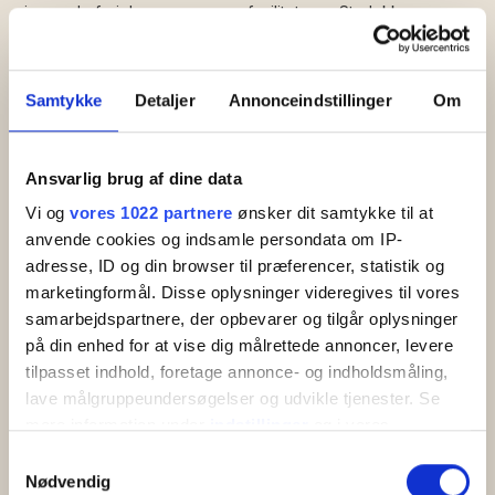
sine gode feriehuse og mange faciliteter er Storløkke
Feriepark et af Bornholms mest eftertragtede feriesteder.
Samtykke
Detaljer
Annonceindstillinger
Om
Ansvarlig brug af dine data
Vi og
vores 1022 partnere
ønsker dit samtykke til at
anvende cookies og indsamle persondata om IP-
adresse, ID og din browser til præferencer, statistik og
marketingformål. Disse oplysninger videregives til vores
samarbejdspartnere, der opbevarer og tilgår oplysninger
på din enhed for at vise dig målrettede annoncer, levere
tilpasset indhold, foretage annonce- og indholdsmåling,
lave målgruppeundersøgelser og udvikle tjenester. Se
mere information under
indstillinger
og i vores
Feriehus for 2 personer
persondatapolitik. Du kan altid trække dit samtykke
Samtykkevalg
tilbage eller ændre indstillinger fra vores
Nødvendig
Hyggeligt feriehus på 34 m² med dejlig lukket