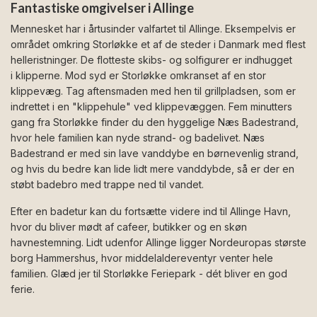
Fantastiske omgivelser i Allinge
Mennesket har i årtusinder valfartet til Allinge. Eksempelvis er
området omkring Storløkke et af de steder i Danmark med flest
helleristninger. De flotteste skibs- og solfigurer er indhugget
i klipperne. Mod syd er Storløkke omkranset af en stor
klippevæg. Tag aftensmaden med hen til grillpladsen, som er
indrettet i en "klippehule" ved klippevæggen. Fem minutters
gang fra Storløkke finder du den hyggelige Næs Badestrand,
hvor hele familien kan nyde strand- og badelivet. Næs
Badestrand er med sin lave vanddybe en børnevenlig strand,
og hvis du bedre kan lide lidt mere vanddybde, så er der en
støbt badebro med trappe ned til vandet.
Efter en badetur kan du fortsætte videre ind til Allinge Havn,
hvor du bliver mødt af cafeer, butikker og en skøn
havnestemning. Lidt udenfor Allinge ligger Nordeuropas største
borg Hammershus, hvor middelaldereventyr venter hele
familien. Glæd jer til Storløkke Feriepark - dét bliver en god
ferie.