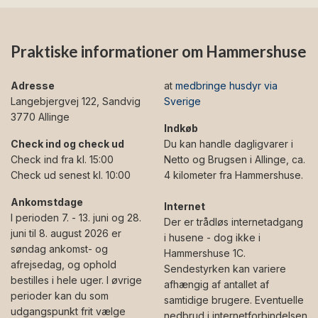
Praktiske informationer om Hammershuse
Adresse
at
medbringe husdyr via
Langebjergvej 122, Sandvig
Sverige
3770 Allinge
Indkøb
Check ind og check ud
Du kan handle dagligvarer i
Check ind fra kl. 15:00
Netto og Brugsen i Allinge, ca.
Check ud senest kl. 10:00
4 kilometer fra Hammershuse.
Ankomstdage
Internet
I perioden 7. - 13. juni og 28.
Der er trådløs internetadgang
juni til 8. august 2026 er
i husene - dog ikke i
søndag ankomst- og
Hammershuse 1C.
afrejsedag, og ophold
Sendestyrken kan variere
bestilles i hele uger. I øvrige
afhængig af antallet af
perioder kan du som
samtidige brugere. Eventuelle
udgangspunkt frit vælge
nedbrud i internetforbindelsen