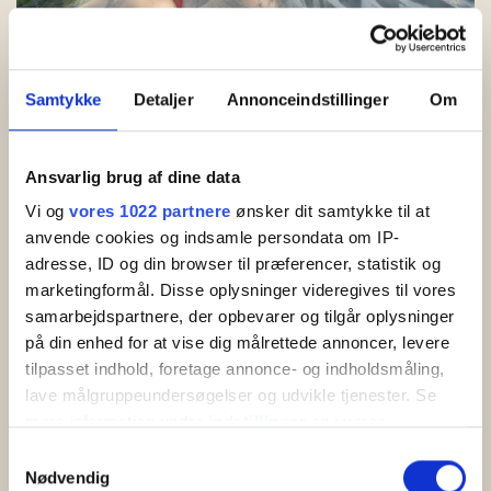
Fællesareal med legeplads, hoppepude og petanque
Samtykke
Detaljer
Annonceindstillinger
Om
Hyggelige og velindrettede feriehuse for 4-5
personer i Sandvig
Hammershuse byder på charmerende og velindrettede
Ansvarlig brug af dine data
feriehuse for 4-5 personer – perfekte til par og mindre familier
på tur, hvor både naturoplevelser og samvær er i højsædet.
Vi og
vores 1022 partnere
ønsker dit samtykke til at
Husene er rummelige og har opholdsrum med køkken,
anvende cookies og indsamle persondata om IP-
spiseplads og stue, hvor I kan samles til hyggelige stunder,
adresse, ID og din browser til præferencer, statistik og
brætspil og afslapning. Feriestedet byder desuden på store,
marketingformål. Disse oplysninger videregives til vores
grønne fællesarealer med legeplads, hoppepude, svævebane
samarbejdspartnere, der opbevarer og tilgår oplysninger
og petanquebane – ideelt til leg og familiehygge i rolige
på din enhed for at vise dig målrettede annoncer, levere
omgivelser.
tilpasset indhold, foretage annonce- og indholdsmåling,
lave målgruppeundersøgelser og udvikle tjenester. Se
mere information under
indstillinger
og i vores
persondatapolitik. Du kan altid trække dit samtykke
Samtykkevalg
tilbage eller ændre indstillinger fra vores
Nødvendig