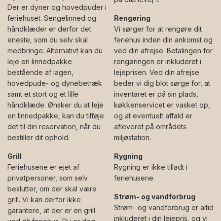
Der er dyner og hovedpuder i
feriehuset. Sengelinned og
Rengøring
håndklæder er derfor det
Vi sørger for at rengøre dit
eneste, som du selv skal
feriehus inden din ankomst og
medbringe. Alternativt kan du
ved din afrejse. Betalingen for
leje en linnedpakke
rengøringen er inkluderet i
bestående af lagen,
lejeprisen. Ved din afrejse
hovedpude- og dynebetræk
beder vi dig blot sørge for, at
samt et stort og et lille
inventaret er på sin plads,
håndklæde. Ønsker du at leje
køkkenservicet er vasket op,
en linnedpakke, kan du tilføje
og at eventuelt affald er
det til din reservation, når du
afleveret på områdets
bestiller dit ophold.
miljøstation.
Grill
Rygning
Feriehusene er ejet af
Rygning er ikke tilladt i
privatpersoner, som selv
feriehusene.
beslutter, om der skal være
Strøm- og vandforbrug
grill. Vi kan derfor ikke
Strøm- og vandforbrug er altid
garantere, at der er en grill
inkluderet i din lejepris, og vi