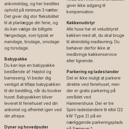
ankomstdag, og her bestilles
giver ikke adgang til
ophold på minimum 3 nætter.
kompensation.
Det giver dig stor fleksibilitet
til at planlægge din ferie, og
Køkkenudstyr
du kan vælge de billigste
Alle huse har et veludstyret
færgedage, som typisk er
køkken med alt, du skal bruge
mandage, tirsdage, onsdage
til almindelig madlavning. Du
og torsdage.
behøver derfor ikke at
medbringe køkkenservice
Babypakke
eller lignende.
Du kan leje en babypakke
bestående af: Højstol og
Parkering og ladestander
barneseng. Vi beder dig
Det er ikke muligt at parkere
venligst at tilføje babypakken
direkte ved feriehuset, men
til din bestilling, når du booker
der er gratis parkering på
huset. Babypakken bliver
området ved
leveret til feriehuset ved din
Hammershuse. Der er tre
ankomst og afhentet igen ved
Spirii-ladestandere til elbil (22
din afrejse.
kW Type 2) på en
nærliggende parkeringsplads
Dyner og hovedpuder
på Sænevej 1.