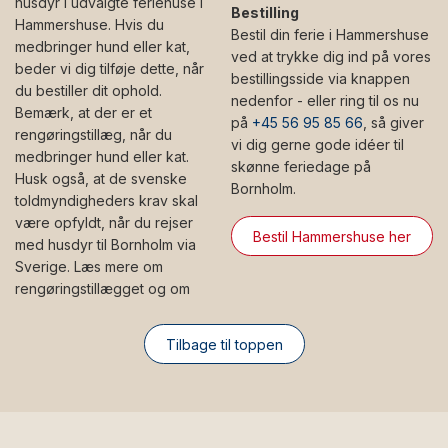
husdyr i udvalgte feriehuse i
Bestilling
Hammershuse. Hvis du
Bestil din ferie i Hammershuse
medbringer hund eller kat,
ved at trykke dig ind på vores
beder vi dig tilføje dette, når
bestillingsside via knappen
du bestiller dit ophold.
nedenfor - eller ring til os nu
Bemærk, at der er et
på
+45 56 95 85 66
, så giver
rengøringstillæg, når du
vi dig gerne gode idéer til
medbringer hund eller kat.
skønne feriedage på
Husk også, at de svenske
Bornholm.
toldmyndigheders krav skal
være opfyldt, når du rejser
Bestil Hammershuse her
med husdyr til Bornholm via
Sverige. Læs mere om
rengøringstillægget og om
Tilbage til toppen