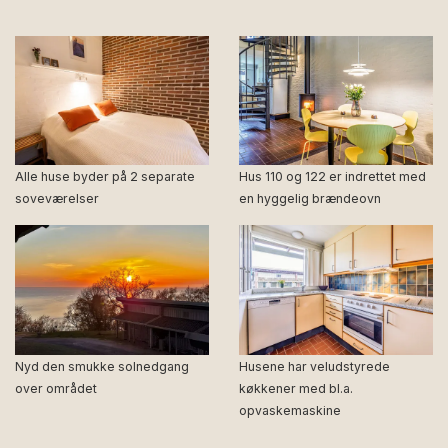
Alle huse byder på 2 separate
Hus 110 og 122 er indrettet med
soveværelser
en hyggelig brændeovn
Nyd den smukke solnedgang
Husene har veludstyrede
over området
køkkener med bl.a.
opvaskemaskine