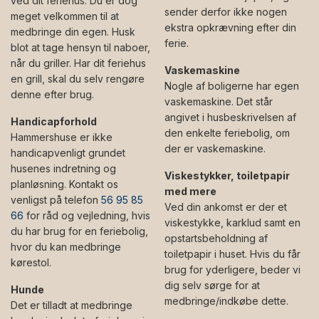
ved dit feriehus. Du er dog
sender derfor ikke nogen
meget velkommen til at
ekstra opkrævning efter din
medbringe din egen. Husk
ferie.
blot at tage hensyn til naboer,
når du griller. Har dit feriehus
Vaskemaskine
en grill, skal du selv rengøre
Nogle af boligerne har egen
denne efter brug.
vaskemaskine. Det står
angivet i husbeskrivelsen af
Handicapforhold
den enkelte feriebolig, om
Hammershuse er ikke
der er vaskemaskine.
handicapvenligt grundet
husenes indretning og
Viskestykker, toiletpapir
planløsning. Kontakt os
med mere
venligst på telefon
56 95 85
Ved din ankomst er der et
66
for råd og vejledning, hvis
viskestykke, karklud samt en
du har brug for en feriebolig,
opstartsbeholdning af
hvor du kan medbringe
toiletpapir i huset. Hvis du får
kørestol.
brug for yderligere, beder vi
dig selv sørge for at
Hunde
medbringe/indkøbe dette.
Det er tilladt at medbringe