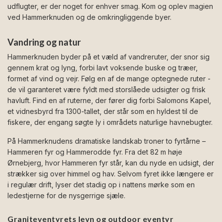
udflugter, er der noget for enhver smag. Kom og oplev magien
ved Hammerknuden og de omkringliggende byer.
Vandring og natur
Hammerknuden byder på et væld af vandreruter, der snor sig
gennem krat og lyng, forbi lavt voksende buske og træer,
formet af vind og vejr. Følg en af de mange optegnede ruter -
de vil garanteret være fyldt med storslåede udsigter og frisk
havluft. Find en af ruterne, der fører dig forbi Salomons Kapel,
et vidnesbyrd fra 1300-tallet, der står som en hyldest til de
fiskere, der engang søgte ly i områdets naturlige havnebugter.
På Hammerknudens dramatiske landskab troner to fyrtårne –
Hammeren fyr og Hammerodde fyr. Fra det 82 m høje
Ørnebjerg, hvor Hammeren fyr står, kan du nyde en udsigt, der
strækker sig over himmel og hav. Selvom fyret ikke længere er
i regulær drift, lyser det stadig op i nattens mørke som en
ledestjerne for de nysgerrige sjæle.
Graniteventyrets levn og outdoor eventyr