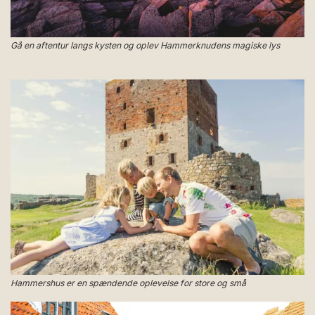
Gå en aftentur langs kysten og oplev Hammerknudens magiske lys
Hammershus er en spændende oplevelse for store og små