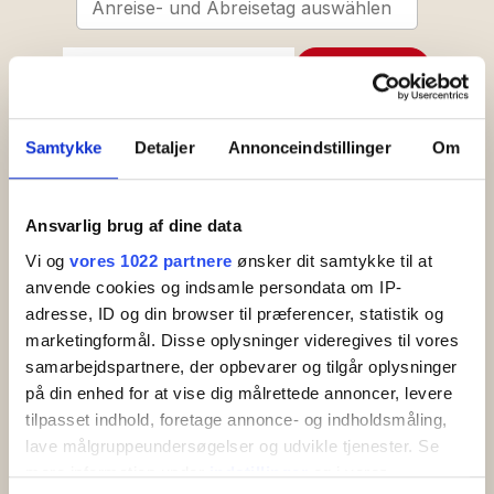
Anreise- und Abreisetag auswählen
Erwachsene
2
SUCHEN
Von 19 Jahre
Kinder
0
Alter 3-18
Samtykke
Detaljer
Annonceindstillinger
Om
Ansvarlig brug af dine data
Entdecken Sie Ferienparks
Vi og
vores 1022 partnere
ønsker dit samtykke til at
in:
Allinge
-
Gudhjem
-
Hasle
-
Sandkås
anvende cookies og indsamle persondata om IP-
adresse, ID og din browser til præferencer, statistik og
marketingformål. Disse oplysninger videregives til vores
samarbejdspartnere, der opbevarer og tilgår oplysninger
på din enhed for at vise dig målrettede annoncer, levere
tilpasset indhold, foretage annonce- og indholdsmåling,
lave målgruppeundersøgelser og udvikle tjenester. Se
mere information under
indstillinger
og i vores