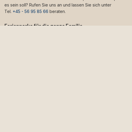
es sein soll? Rufen Sie uns an und lassen Sie sich unter
Tel.
+45 - 56 95 85 66
beraten.
Ferienparks für die ganze Familie
Ihre Jüngsten werden den Aufenthalt in einem
kinderfreundlichen Ferienpark auf Bornholm lieben, wo es z. B.
einen Pool, eine Hüpfburg und einen Spielplatz gibt. Viele
Ferienparks haben auch einen Kinderclub. Hier können sich
die Kinder im Brotbacken und Malen auf Steinen versuchen,
während Sie es sich auf der Terrasse des Ferienhauses
gemütlich machen. Ein Ferienpark verspricht viel Spaß für die
ganze Familie.
Wenn Sie in einem Ferienpark wohnen, ist auch das
Serviceniveau höher. Nur wenige Schritte vom Ferienhaus
entfernt befindet sich die Rezeption, an der Sie Ratschläge
und Tipps für einen gelungenen Urlaub auf Bornholm erhalten.
Dort erhalten Sie auch sofort Hilfe, wenn mal etwas schief
gehen sollte.