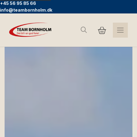
+45 56 95 85 66
info@teambornholm.dk
Suchen