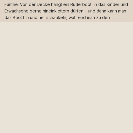
Familie. Von der Decke hängt ein Ruderboot, in das Kinder und
Erwachsene gerne hineinklettern dürfen – und dann kann man
das Boot hin und her schaukeln, während man zu den
gemütlichen Liedern mitsingt. Eine besondere Atmosphäre
herrscht rund um den besonderen Inselhafen in Snogebæk,
wo man auch gute Chancen hat, einen Fisch zu fangen, wenn
man die Angelrute dabei hat. Freuen Sie sich auf einen
wunderschönen Urlaub in den
Balka Ferienwohnungen
oder
dem schönen
Ferienhaus für 14 Personen "Feddet",
das sich
ebenfalls in Balka befindet.
Buchen Sie hier Ihren Urlaub in Balka