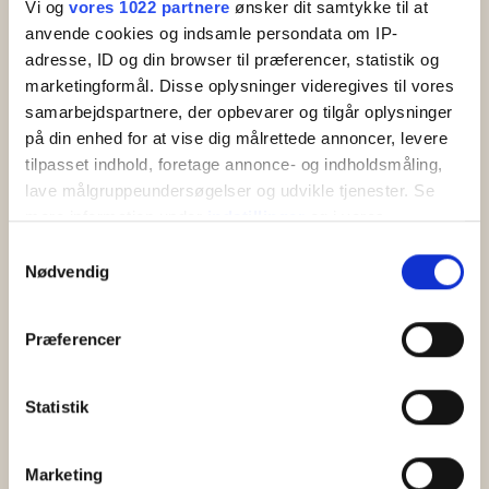
Vi og
vores 1022 partnere
ønsker dit samtykke til at
Personen auf Balka, nur 400 Meter vom schönen
anvende cookies og indsamle persondata om IP-
Sandstrand entfernt. Buchen…
adresse, ID og din browser til præferencer, statistik og
marketingformål. Disse oplysninger videregives til vores
Mehr lesen
samarbejdspartnere, der opbevarer og tilgår oplysninger
på din enhed for at vise dig målrettede annoncer, levere
tilpasset indhold, foretage annonce- og indholdsmåling,
lave målgruppeundersøgelser og udvikle tjenester. Se
mere information under
indstillinger
og i vores
persondatapolitik. Du kan altid trække dit samtykke
Samtykkevalg
tilbage eller ændre indstillinger fra vores
Nødvendig
"Cookiedeklaration", eller ved at trykke på "Privacy
trigger" ikonet.
Præferencer
Hvis du tillader det, vil vi også gerne:
Indsamle præcise oplysninger om din placering,
Statistik
der kan være nøjagtig inden for få meter
Lille Skovholt
Identificere din enhed baseret på en scanning af
Marketing
dens unikke karakteristika (fingerprinting)
Gemütliche Ferienwohnung für 4 bei Balka Strand mit