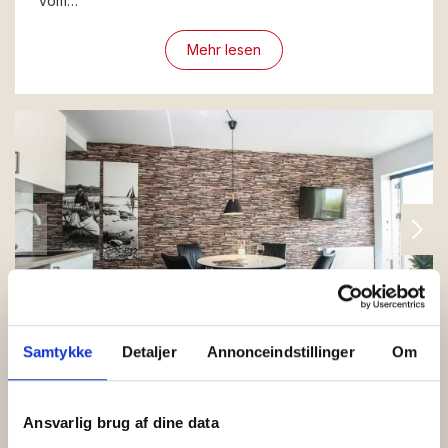
vom…
Mehr lesen
Samtykke
Detaljer
Annonceindstillinger
Om
Balka Ferienwohnungen
Balka Ferienwohnungen. Schöne
Ansvarlig brug af dine data
Ferienwohnungen auf Bornholm für 2-11