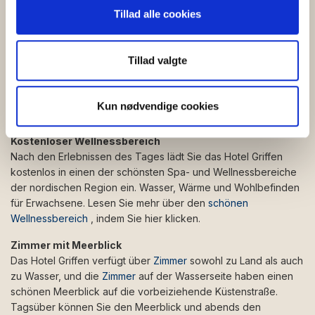
Restaurant Victoria genießen Sie Köstlichkeiten aus der
Vi bruger cookies til at tilpasse vores indhold og
Tillad alle cookies
Bornholmer "Schatzkammer" an kulinarischen Köstlichkeiten.
annoncer, til at vise dig funktioner til sociale medier og til
Nehmen Sie Platz in den weichen Stühlen. Die Aussicht vom
at analysere vores trafik. Vi deler også oplysninger om
Hotel Griffen wurde zu einer der 10 schönsten Aussichten
din brug af vores hjemmeside med vores partnere inden
Tillad valgte
Bornholms gekürt. Genießen Sie das Panorama und lassen Sie
for sociale medier, annonceringspartnere og
Ihren Gaumen verwöhnen. Am Horizont geht die Sonne
analysepartnere. Vores partnere kan kombinere disse
langsam unter und erzeugt wunderschöne goldene und
Kun nødvendige cookies
data med andre oplysninger, du har givet dem, eller som
violette Strahlen über dem Meer.
de har indsamlet fra din brug af deres tjenester.
Kostenloser Wellnessbereich
Nach den Erlebnissen des Tages lädt Sie das Hotel Griffen
kostenlos in einen der schönsten Spa- und Wellnessbereiche
der nordischen Region ein. Wasser, Wärme und Wohlbefinden
für Erwachsene. Lesen Sie mehr über den
schönen
Wellnessbereich
, indem Sie hier klicken.
Zimmer mit Meerblick
Das Hotel Griffen verfügt über
Zimmer
sowohl zu Land als auch
zu Wasser, und die
Zimmer
auf der Wasserseite haben einen
schönen Meerblick auf die vorbeiziehende Küstenstraße.
Tagsüber können Sie den Meerblick und abends den