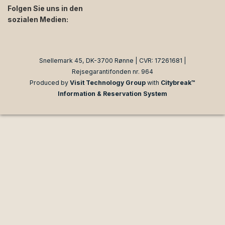
Folgen Sie uns in den
sozialen Medien:
facebook
instagram
Snellemark 45, DK-3700 Rønne | CVR: 17261681 |
Rejsegarantifonden nr. 964
Produced by
Visit Technology Group
with
Citybreak™
Information & Reservation System