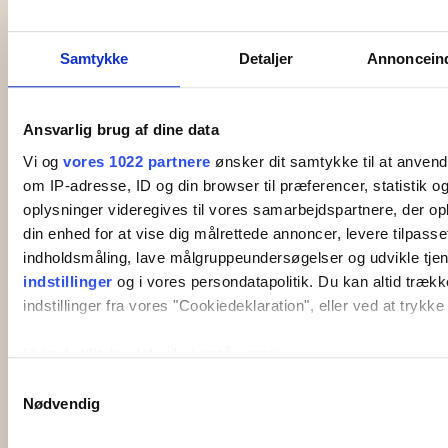
Samtykke
Detaljer
Annonceind
Ferienwohnungen für 2
Ansvarlig brug af dine data
Vi og
vores 1022 partnere
ønsker dit samtykke til at anven
om IP-adresse, ID og din browser til præferencer, statistik 
oplysninger videregives til vores samarbejdspartnere, der op
din enhed for at vise dig målrettede annoncer, levere tilpass
indholdsmåling, lave målgruppeundersøgelser og udvikle tjen
indstillinger
og i vores persondatapolitik. Du kan altid trækk
indstillinger fra vores "Cookiedeklaration", eller ved at trykke
Hvis du tillader det, vil vi også gerne:
Indsamle præcise oplysninger om din placering, der k
Samtykkevalg
Nødvendig
meter
Identificere din enhed baseret på en scanning af dens
Abildgård All-Inclusive