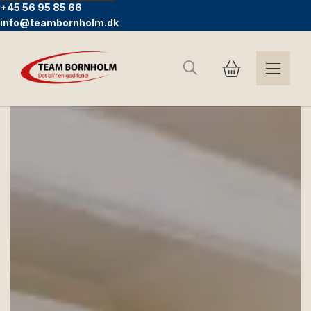
+45 56 95 85 66
info@teambornholm.dk
Suchen