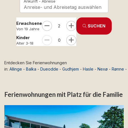
Ankunft - Abreise
Anreise- und Abreisetag auswählen
Erwachsene
2
SUCHEN
Von 19 Jahre
Kinder
0
Alter 3-18
Entdecken Sie Ferienwohnungen
in:
Allinge
-
Balka
-
Dueodde
-
Gudhjem
-
Hasle
-
Nexø
-
Rønne
-
Ferienwohnungen mit Platz für die Familie