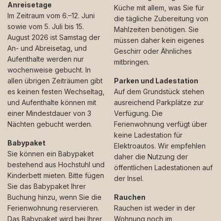
Anreisetage
Küche mit allem, was Sie für
Im Zeitraum vom 6.–12. Juni
die tägliche Zubereitung von
sowie vom 5. Juli bis 15.
Mahlzeiten benötigen. Sie
August 2026 ist Samstag der
müssen daher kein eigenes
An- und Abreisetag, und
Geschirr oder Ähnliches
Aufenthalte werden nur
mitbringen.
wochenweise gebucht. In
allen übrigen Zeiträumen gibt
Parken und Ladestation
es keinen festen Wechseltag,
Auf dem Grundstück stehen
und Aufenthalte können mit
ausreichend Parkplätze zur
einer Mindestdauer von 3
Verfügung. Die
Nächten gebucht werden.
Ferienwohnung verfügt über
keine Ladestation für
Babypaket
Elektroautos. Wir empfehlen
Sie können ein Babypaket
daher die Nutzung der
bestehend aus Hochstuhl und
öffentlichen Ladestationen auf
Kinderbett mieten. Bitte fügen
der Insel.
Sie das Babypaket Ihrer
Buchung hinzu, wenn Sie die
Rauchen
Ferienwohnung reservieren.
Rauchen ist weder in der
Das Babypaket wird bei Ihrer
Wohnung noch im