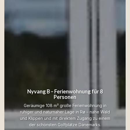
Nyvang B – Ferienwohnung für 8
Personen
Geräumige 108 m² große Ferienwohnung in
ruhiger und naturnaher Lage in Rø – nahe Wald
und Klippen und mit direktem Zugang zu einem
der schönsten Golfplätze Dänemarks.