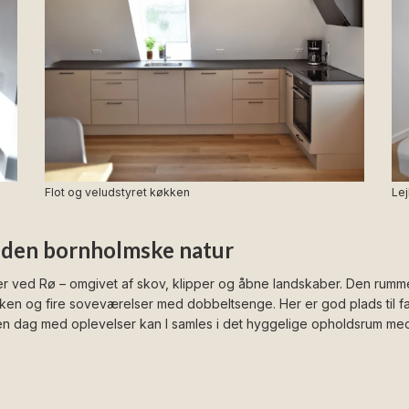
Flot og veludstyret køkken
Le
i den bornholmske natur
r ved Rø – omgivet af skov, klipper og åbne landskaber. Den rummeli
ken og fire soveværelser med dobbeltsenge. Her er god plads til fam
n dag med oplevelser kan I samles i det hyggelige opholdsrum med lof