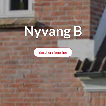
Nyvang B
Bestil din ferie her