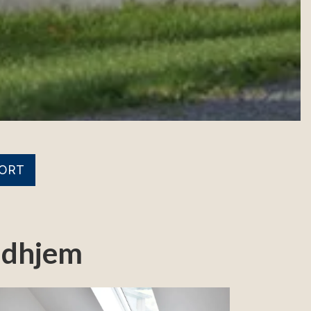
ORT
Gudhjem