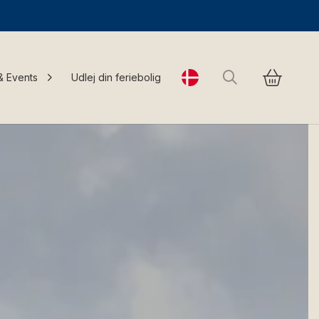
Søg
& Events
Udlej din feriebolig
Change language