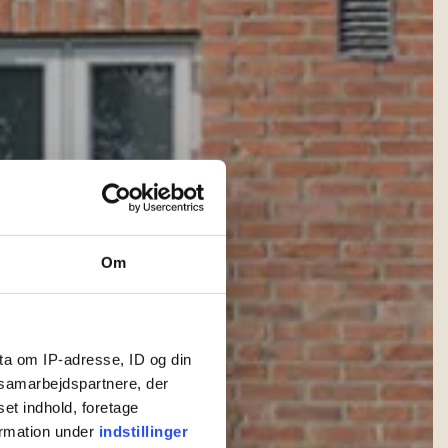
Om
ta om IP-adresse, ID og din
s samarbejdspartnere, der
set indhold, foretage
ormation under
indstillinger