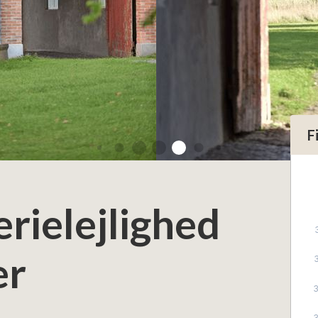
F
erielejlighed
er