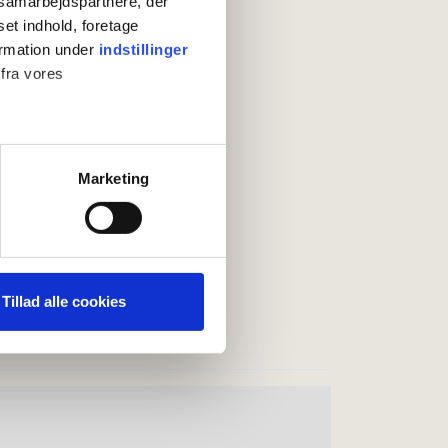
s samarbejdspartnere, der
set indhold, foretage
ormation under
indstillinger
 fra vores
ter
Marketing
ting)
 medier og til at analysere
nden for sociale medier,
Tillad alle cookies
e oplysninger, du har givet