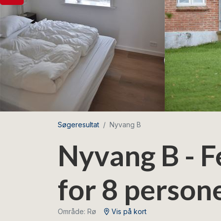
Søgeresultat
Nyvang B
Nyvang B - F
for 8 person
Område: Rø
Vis på kort