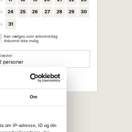
24
25
26
27
28
29
30
35
31
36
Kan vælges som ankomstdag
Ankomst ikke mulig
Gæster
2 personer
Om
ta om IP-adresse, ID og din