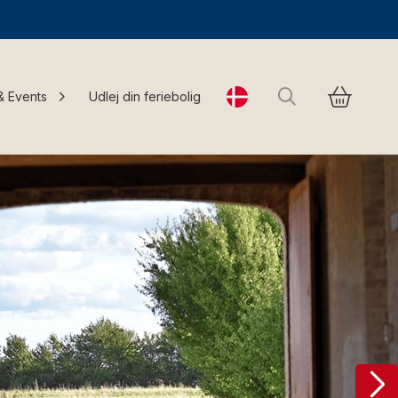
Søg
& Events
Udlej din feriebolig
Change language