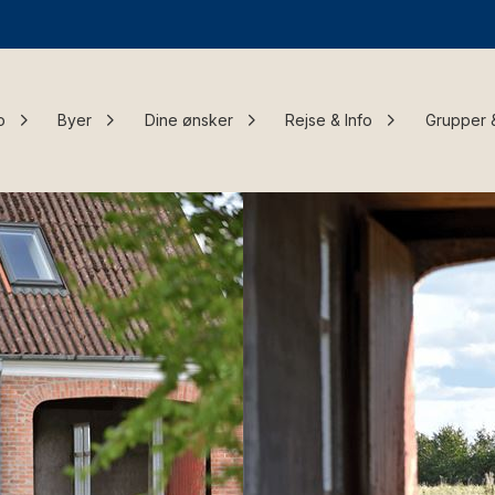
o
Byer
Dine ønsker
Rejse & Info
Grupper 