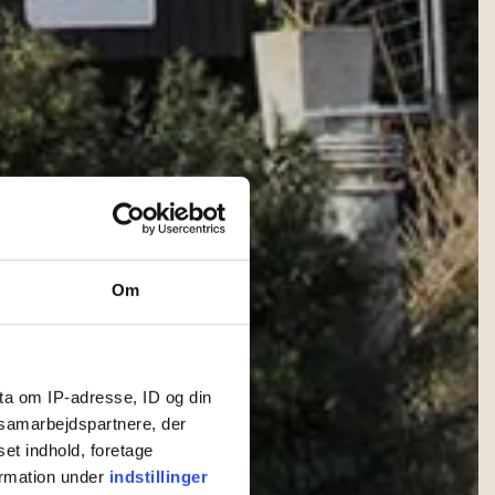
Om
ta om IP-adresse, ID og din
s samarbejdspartnere, der
set indhold, foretage
ormation under
indstillinger