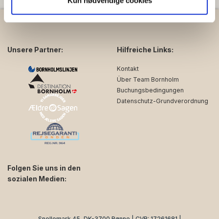
Kun nødvendige cookies
data med andre oplysninger, du har givet dem, eller som
de har indsamlet fra din brug af deres tjenester.
Unsere Partner:
Hilfreiche Links:
Kontakt
Über Team Bornholm
Buchungsbedingungen
Datenschutz-Grundverordnung
Folgen Sie uns in den
sozialen Medien:
facebook
instagram
Snellemark 45, DK-3700 Rønne | CVR: 17261681 |