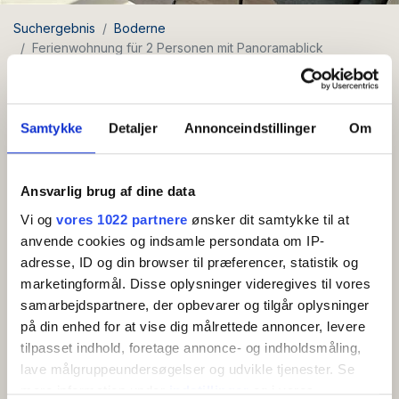
Suchergebnis
Boderne
Ferienwohnung für 2 Personen mit Panoramablick
Ferienwohnung für 2 Personen
mit Panoramablick
Samtykke
Detaljer
Annonceindstillinger
Om
Umgebung: Boderne
Ansvarlig brug af dine data
Kostenloses
Vi og
vores 1022 partnere
ønsker dit samtykke til at
WLAN
anvende cookies og indsamle persondata om IP-
adresse, ID og din browser til præferencer, statistik og
Ferienwohnung für 2 Personen mit schönem
marketingformål. Disse oplysninger videregives til vores
Panoramablick auf das Meer von der Terrasse.
samarbejdspartnere, der opbevarer og tilgår oplysninger
på din enhed for at vise dig målrettede annoncer, levere
Mehr anzeigen
Wohnung im Erdgeschoss: Eingangshalle mit Eingang
tilpasset indhold, foretage annonce- og indholdsmåling,
zum Badezimmer und kombiniertem Wohnzimmer und
lave målgruppeundersøgelser og udvikle tjenester. Se
AMENITIES
kleiner Küche mit Kaffeemaschine, Wasserkocher und
mere information under
indstillinger
og i vores