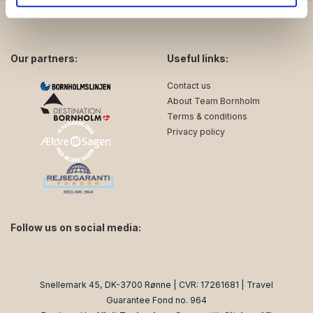
de har indsamlet fra din brug af deres tjenester.
Our partners:
Useful links:
Contact us
About Team Bornholm
Terms & conditions
Privacy policy
Follow us on social media:
facebook
instagram
Snellemark 45, DK-3700 Rønne | CVR: 17261681 | Travel
Guarantee Fond no. 964