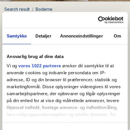
Search result
Boderne
Holiday apartment for 2 persons with panoramic view
Holiday apartment for 2 persons
with panoramic view
Samtykke
Detaljer
Annonceindstillinger
Om
Area: Boderne
Ansvarlig brug af dine data
Vi og
vores 1022 partnere
ønsker dit samtykke til at
Free Wi-Fi
anvende cookies og indsamle persondata om IP-
adresse, ID og din browser til præferencer, statistik og
Holiday apartment for 2 people with beautiful
marketingformål. Disse oplysninger videregives til vores
panoramic sea view from the terrace.
samarbejdspartnere, der opbevarer og tilgår oplysninger
på din enhed for at vise dig målrettede annoncer, levere
Show more
Apartment on the ground floor: Entrance hall with
tilpasset indhold, foretage annonce- og indholdsmåling,
entrance to bathroom and combined living room and
lave målgruppeundersøgelser og udvikle tjenester. Se
AMENITIES
small kitchen with coffee machine, electric kettle and
mere information under
indstillinger
og i vores
refrigerator. The living room, which has an impressive
persondatapolitik. Du kan altid trække dit samtykke