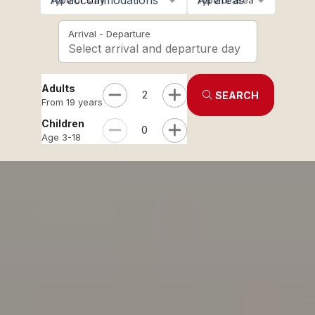
All accommodations
All areas
Type of stay
Type of area
Arrival - Departure
Select arrival and departure day
Adults
2
SEARCH
From 19 years
Children
0
Age 3-18