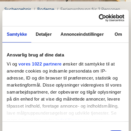
Suchergebnis
Boderne
Ferienwohnung für 2 Personen
Ferienwohnung für 2 Personen
Umgebung: Boderne
Samtykke
Detaljer
Annonceindstillinger
Om
Kostenloses
Ansvarlig brug af dine data
WLAN
Vi og
vores 1022 partnere
ønsker dit samtykke til at
anvende cookies og indsamle persondata om IP-
Ferienwohnung für 2 Personen mit Terrasse.
adresse, ID og din browser til præferencer, statistik og
marketingformål. Disse oplysninger videregives til vores
Wohnung im Erdgeschoss: Eingangshalle mit Eingang
samarbejdspartnere, der opbevarer og tilgår oplysninger
zum Badezimmer und kombiniertem Wohnzimmer und
Mehr anzeigen
på din enhed for at vise dig målrettede annoncer, levere
kleiner Küche mit Kaffeemaschine, Wasserkocher und
tilpasset indhold, foretage annonce- og indholdsmåling,
Kühlschrank. Das Wohnzimmer verfügt über ein
lave målgruppeundersøgelser og udvikle tjenester. Se
AMENITIES
Doppelbett, einen Esstisch und einen Fernseher. Vom
mere information under
indstillinger
og i vores
Wohnzimmer aus hat man Zugang zu einer privaten
persondatapolitik. Du kan altid trække dit samtykke
Terrasse. Es gibt auch eine Terrasse am Eingang, so
Samtykkevalg