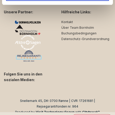
de har indsamlet fra din brug af deres tjenester.
Unsere Partner:
Hilfreiche Links:
Kontakt
Über Team Bornholm
Buchungsbedingungen
Datenschutz-Grundverordnung
Folgen Sie uns in den
sozialen Medien:
facebook
instagram
Snellemark 45, DK-3700 Rønne | CVR: 17261681 |
Rejsegarantifonden nr. 964
Produced by
Visit Technology Group
with
Citybreak™