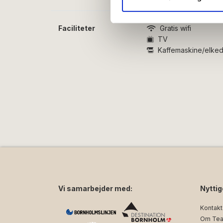
annonceringspartnere og anal
dem, eller som de har indsaml
Faciliteter
Gratis wifi
TV
Kaffemaskine/elked
Vi samarbejder med:
Nyttig
Kontakt
Om Tea