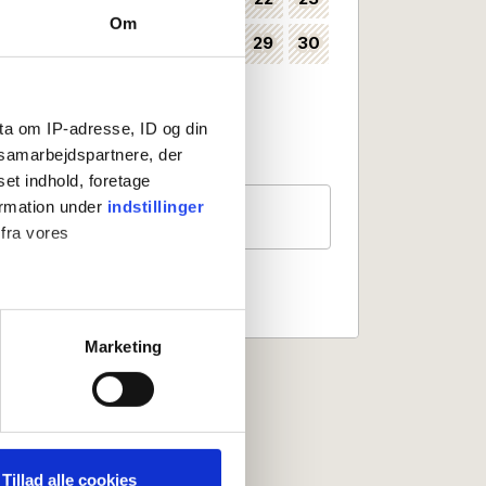
Om
24
25
26
27
28
29
30
35
31
36
ta om IP-adresse, ID og din
Kan vælges som ankomstdag
Ankomst ikke mulig
s samarbejdspartnere, der
set indhold, foretage
Gæster
ormation under
indstillinger
2 personer
 fra vores
ter
Marketing
ting)
 medier og til at analysere
nden for sociale medier,
Tillad alle cookies