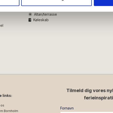
ysepartnere. Vores partnere kan kombinere disse data med andr
et fra din brug af deres tjenester.
Altan/terrasse
Køleskab
el
Tilmeld dig vores ny
e links:
ferieinspirat
 os
Fornavn
m Bornholm