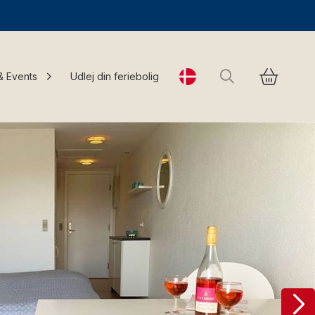
Søg
& Events
Udlej din feriebolig
Change language