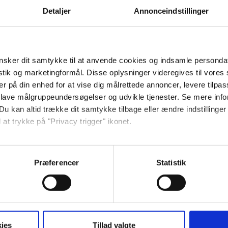
Detaljer
Annonceindstillinger
e.
sker dit samtykke til at anvende cookies og indsamle personda
istik og marketingformål. Disse oplysninger videregives til vore
l badeværelse samt kombineret opholdsrum
er på din enhed for at vise dig målrettede annoncer, levere tilpas
kine, elkedel og køleskab. Opholdsrummet
 lave målgruppeundersøgelser og udvikle tjenester. Se mere inf
Du kan altid trække dit samtykke tilbage eller ændre indstillinger
ldsrummet er der udgang til egen
 at trykke på "Privacy trigger" ikonet.
partiet, således at du har såvel morgen-
 decideret havudsigt, men du vil have et
så gerne:
træer.
sninger om din placering, der kan være nøjagtig inden for få me
Præferencer
Statistik
 baseret på en scanning af dens unikke karakteristika (fingerprin
ebsitet.
se vores indhold og annoncer, til at vise dig funktioner til sociale
oplysninger om din brug af vores hjemmeside med vores partnere i
ies
Tillad valgte