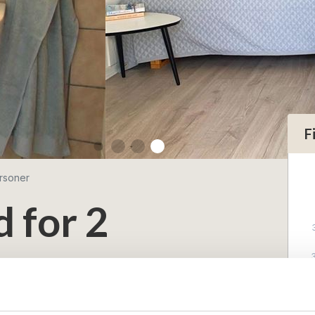
F
ersoner
d for 2