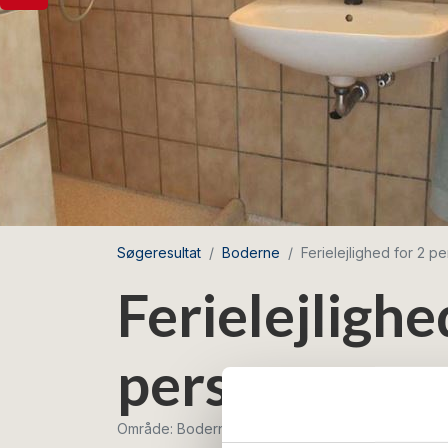
Søgeresultat
Boderne
Ferielejlighed for 2 p
Ferielejlighe
personer
Område: Boderne