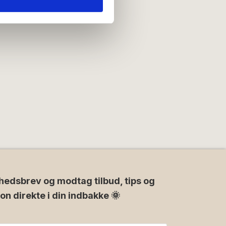
e oplysninger, du har givet
hedsbrev og modtag tilbud, tips og
ion direkte i din indbakke 🌞