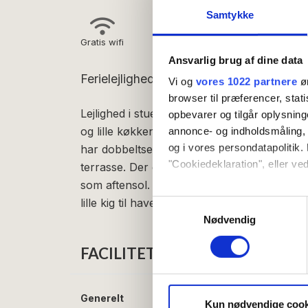
Samtykke
Gratis wifi
Ansvarlig brug af dine data
Ferielejlighed for 2 personer med terrass
Vi og
vores 1022 partnere
øn
browser til præferencer, stat
Lejlighed i stueplan: Entre med indgang ti
opbevarer og tilgår oplysning
og lille køkken med blandt andet kaffemas
annonce- og indholdsmåling,
og i vores persondatapolitik. 
har dobbeltseng, spisebord og tv. Fra opho
"Cookiedeklaration", eller ved
terrasse. Der er også terrasse ved indgangs
som aftensol. Denne lejlighedstype har ikke
Hvis du tillader det, vil vi og
lille kig til havet, som dog er begrænset af 
Samtykkevalg
Indsamle præcise oply
Nødvendig
Identificere din enhed
FACILITETER
Dine valg anvendes på hele w
Vi bruger cookies til at tilpas
Generelt
Senge i alt:
2
vores trafik. Vi deler også 
Kun nødvendige cook