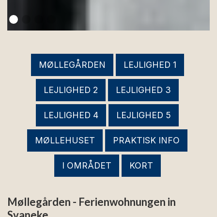
MØLLEGÅRDEN
LEJLIGHED 1
LEJLIGHED 2
LEJLIGHED 3
LEJLIGHED 4
LEJLIGHED 5
MØLLEHUSET
PRAKTISK INFO
I OMRÅDET
KORT
Møllegården - Ferienwohnungen in
Svaneke