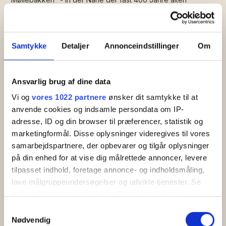
Baumstumpfmühle von Svaneke - daher der Name
Møllegården. Møllegården besteht aus schönen
Ferienwohnungen für 2-4 Personen und einem schönen
Ferienhaus für 4 Personen. So haben Sie die Möglichkeit, eine
Samtykke
Detaljer
Annonceindstillinger
Om
große Familie zu sein, die zusammengeht – aber trotzdem
getrennt lebt.
Ansvarlig brug af dine data
Vi og
vores 1022 partnere
ønsker dit samtykke til at
anvende cookies og indsamle persondata om IP-
adresse, ID og din browser til præferencer, statistik og
marketingformål. Disse oplysninger videregives til vores
samarbejdspartnere, der opbevarer og tilgår oplysninger
på din enhed for at vise dig målrettede annoncer, levere
tilpasset indhold, foretage annonce- og indholdsmåling,
lave målgruppeundersøgelser og udvikle tjenester. Se
mere information under
indstillinger
og i vores
persondatapolitik. Du kan altid trække dit samtykke
Samtykkevalg
tilbage eller ændre indstillinger fra vores
Nødvendig