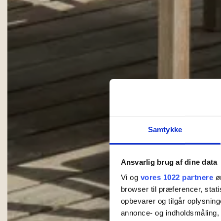
Samtykke
Ansvarlig brug af dine data
Vi og
vores 1022 partnere
øn
browser til præferencer, stat
opbevarer og tilgår oplysning
annonce- og indholdsmåling,