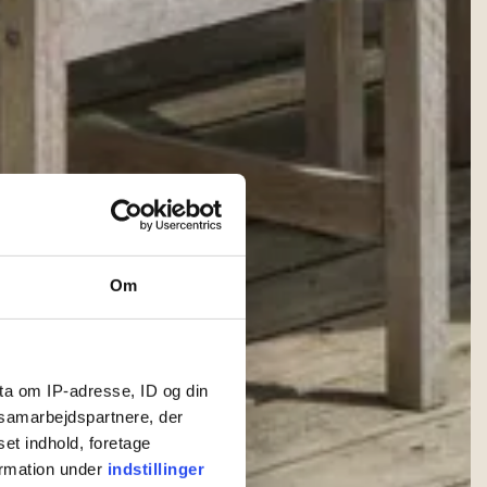
Om
ta om IP-adresse, ID og din
s samarbejdspartnere, der
set indhold, foretage
ormation under
indstillinger