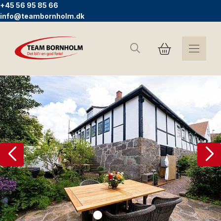
+45 56 95 85 66
info@teambornholm.dk
Sök