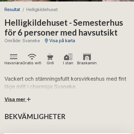
Resultat
Helligkildehuset
Helligkildehuset - Semesterhus
för 6 personer med havsutsikt
Område: Svaneke
Visa på karta
Havsnära
Gratis wifi
Grill
I stan
Braskamin
Vackert och stämningsfullt korsvirkeshus med fint
läge mitt i charmiga Svaneke.
Visa mer
Se fram emot en härlig semester i Helligkildehuset,
som ligger centralt i en av Bornholms mest populära
BEKVÄMLIGHETER
semesterorter. Här bor ni bara några minuters
promenad från Svanekes mysiga torg med
specialbutiker, konsthantverk, caféer och lokala