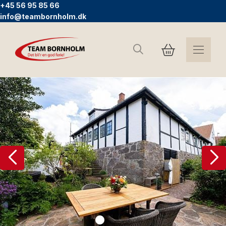
+45 56 95 85 66
info@teambornholm.dk
Søg