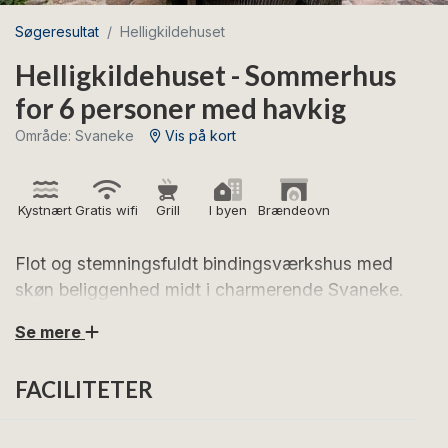
Søgeresultat
Helligkildehuset
Helligkildehuset - Sommerhus
for 6 personer med havkig
Område: Svaneke
Vis på kort
Kystnært
Gratis wifi
Grill
I byen
Brændeovn
Flot og stemningsfuldt bindingsværkshus med
skøn beliggenhed midt i charmerende Svaneke.
Se mere
Glæd jer til en dejlig ferie i Helligkildehuset, som ligger
centralt i en af Bornholms mest populære feriebyer.
FACILITETER
Her bor I blot få minutters gang fra Svanekes
hyggelige torv med specialbutikker, kunsthåndværk,
caféer og lokale delikatesser. Havnen med havnebad,