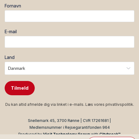
Fornavn
E-mail
Land
Tilmeld
Du kan altid afmelde dig via linket i e-mails. Læs vores
privatlivspolitik
.
Snellemark 45, 3700 Rønne | CVR 17261681 |
Medlemsnummer i Rejsegarantifonden 964
Produced by
Visit Technology Group
with
Citybreak™