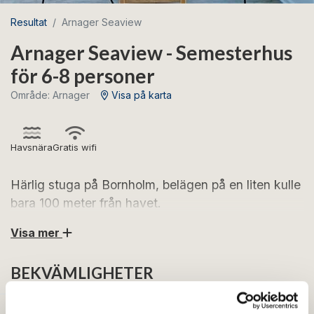
Resultat
Arnager Seaview
Arnager Seaview - Semesterhus
för 6-8 personer
Område: Arnager
Visa på karta
Havsnära
Gratis wifi
Härlig stuga på Bornholm, belägen på en liten kulle
bara 100 meter från havet.
Visa mer
Denna 126 kvadratmeter stora röda villa, som ligger
bara 100 meter från den glittrande Östersjön, är en
BEKVÄMLIGHETER
pärla för alla som värdesätter utrymme och komfort.
Sovande åtta totalt, inklusive ett charmigt annex,
erbjuder Arnager Seaview gott om utrymme för