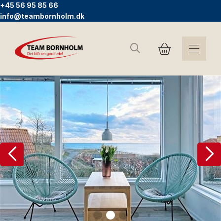
+45 56 95 85 66
info@teambornholm.dk
Sök