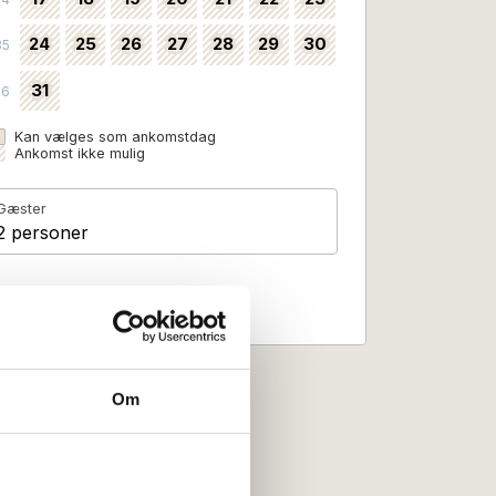
24
25
26
27
28
29
30
35
31
36
Kan vælges som ankomstdag
Ankomst ikke mulig
Gæster
2 personer
Om