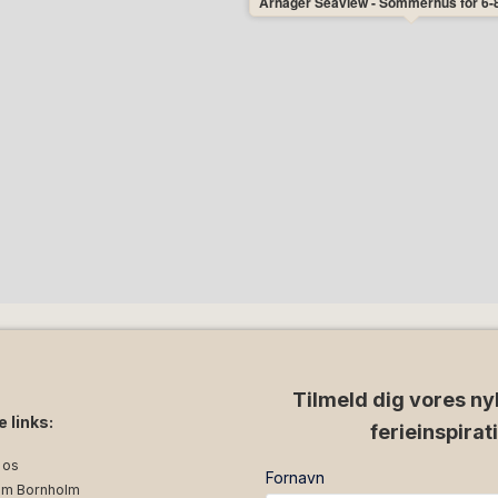
Arnager Seaview - Sommerhus for 6-
Tilmeld dig vores ny
e links:
ferieinspirat
 os
Fornavn
m Bornholm