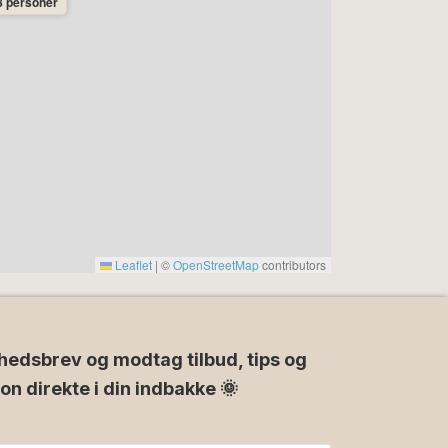
8 personer
Leaflet
|
©
OpenStreetMap
contributors
hedsbrev og modtag tilbud, tips og
ion direkte i din indbakke 🌞