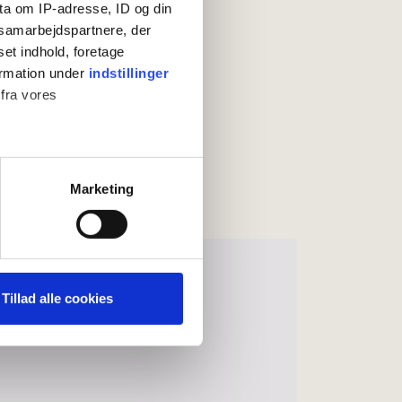
ta om IP-adresse, ID og din
s samarbejdspartnere, der
set indhold, foretage
ormation under
indstillinger
 fra vores
ter
Marketing
ting)
 medier og til at analysere
nden for sociale medier,
Tillad alle cookies
e oplysninger, du har givet