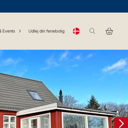
Søg
& Events
Udlej din feriebolig
Change language