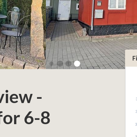
F
view -
or 6-8