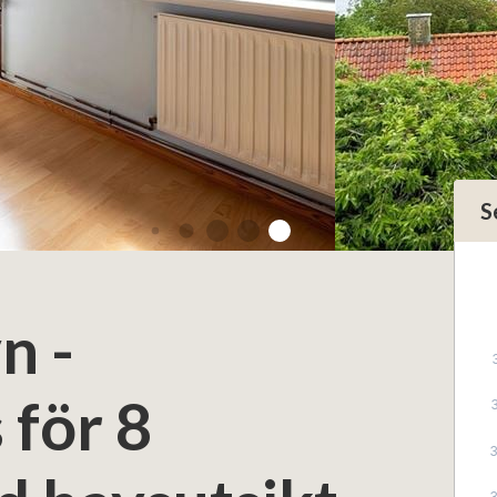
S
n -
 för 8