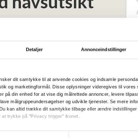
d havsutsikt
Detaljer
Annonceindstillinger
 två våningar med ett härligt läge nära
Bølshavn – bara några kilometer från
ill 8 personer, vilket gör huset lämpligt
sker dit samtykke til at anvende cookies og indsamle personda
av vänner som reser tillsammans.
istik og marketingformål. Disse oplysninger videregives til vore
er på din enhed for at vise dig målrettede annoncer, levere tilpas
stersjön – både från vardagsrummet, köket
 lave målgruppeundersøgelser og udvikle tjenester. Se mere inf
orgonsolen på balkongen i öster och den
Du kan altid trække dit samtykke tilbage eller ændre indstillinger
r.
 at trykke på "Privacy trigger" ikonet.
 sektioner, var och en med eget kök och
så gerne:
et under din semester.