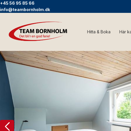
+45 56 95 85 66
info@teambornholm.dk
Hitta & Boka
Här k