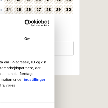
24
25
26
27
28
29
30
35
31
36
Valbart som incheckningsdatum
Ingen incheckning
Om
Gäster
2 personer
ta om IP-adresse, ID og din
s samarbejdspartnere, der
set indhold, foretage
ormation under
indstillinger
 fra vores