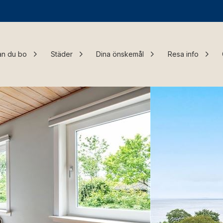
an du bo
Städer
Dina önskemål
Resa info