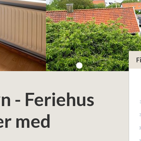
F
n - Feriehus
er med