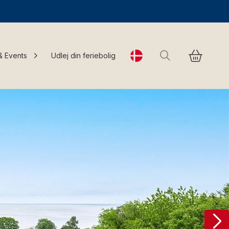
Søg
& Events
Udlej din feriebolig
Change language