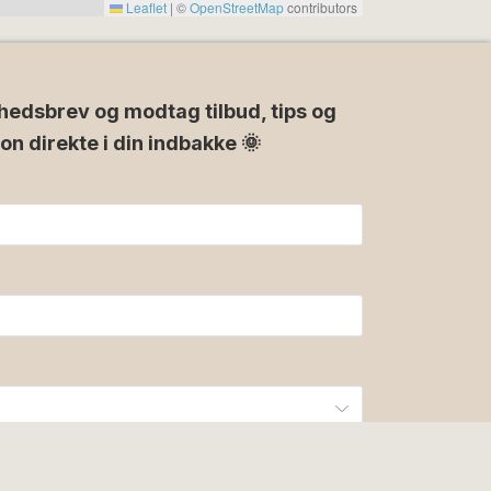
Leaflet
|
©
OpenStreetMap
contributors
hedsbrev og modtag tilbud, tips og
ion direkte i din indbakke 🌞