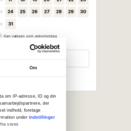
24
25
26
27
28
29
30
35
31
36
Kan vælges som ankomstdag
Ankomst ikke mulig
Gæster
2 personer
Om
ta om IP-adresse, ID og din
s samarbejdspartnere, der
set indhold, foretage
ormation under
indstillinger
 fra vores