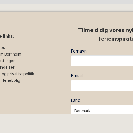
 forlade feriehuset senest klokken 10:00,
ste gæster.
l rengøring ved ankomst og afrejse som
s.
Tilmeld dig vores ny
e links:
ferieinspirat
lle ferielejlighed. Der er ikke adgang
 os
sser er adskilt med et plankeværk. Huset
Fornavn
m Bornholm
tillinger
ingelser
og privatlivspolitik
E-mail
n feriebolig
Land
Tilmeld