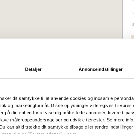
 to plan med en dejlig beliggenhed tæt
shavn – kun få kilometer fra Svaneke.
Detaljer
Annonceindstillinger
lket gør huset velegnet til en større
ser sammen.
øen – både fra stuen, køkkenet og de to
sker dit samtykke til at anvende cookies og indsamle personda
lkonen mod øst og den sene
istik og marketingformål. Disse oplysninger videregives til vore
er på din enhed for at vise dig målrettede annoncer, levere tilpas
 lave målgruppeundersøgelser og udvikle tjenester. Se mere inf
e afdelinger, hver med eget køkken og
Du kan altid trække dit samtykke tilbage eller ændre indstillinger
ivatliv under ferien.
son):
Lørdag
Ankomstdag (lavsæson):
Valgfri
 at trykke på "Privacy trigger" ikonet.