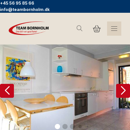
+45 56 95 85 66
info@teambornholm.dk
Sök