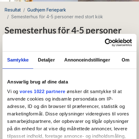
Resultat
Gudhjem Feriepark
Semesterhus för 4-5 personer med stort kök
Semesterhus för 4-5 personer
med stort kök
Område: Gudhjem
Samtykke
Detaljer
Annonceindstillinger
Om
Husdjur tillåtna
Gratis wifi
Ansvarlig brug af dine data
Semesterhus för 4-5 personer med större kök.
Vi og
vores 1022 partnere
ønsker dit samtykke til at
anvende cookies og indsamle persondata om IP-
Semesterhuset är inredda enligt följande:
adresse, ID og din browser til præferencer, statistik og
Hall, badrum med duschdel och toalett, kök med
marketingformål. Disse oplysninger videregives til vores
Visa mer
kaffebryggare och vattenkokare, kombinerat
samarbejdspartnere, der opbevarer og tilgår oplysninger
vardagsrum och matsal med soffa och TV. Från
på din enhed for at vise dig målrettede annoncer, levere
BEKVÄMLIGHETER
vardagsrummet finns utgång till en terrass. Det finns 1
tilpasset indhold, foretage annonce- og indholdsmåling,