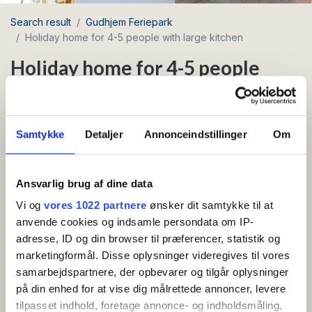
Search result
Gudhjem Feriepark
Holiday home for 4-5 people with large kitchen
Holiday home for 4-5 people
with large kitchen
Area: Gudhjem
Samtykke
Detaljer
Annonceindstillinger
Om
Pets allowed
Free Wi-Fi
Ansvarlig brug af dine data
Holiday home for 4-5 persons with larger kitchen.
Vi og
vores 1022 partnere
ønsker dit samtykke til at
anvende cookies og indsamle persondata om IP-
The holiday home is furnished as follows:
adresse, ID og din browser til præferencer, statistik og
Entrance, bathroom with shower and toilet, kitchen
marketingformål. Disse oplysninger videregives til vores
Show more
with coffee machine and electric kettle, combined
samarbejdspartnere, der opbevarer og tilgår oplysninger
living and dining room with sofa and TV. From the
på din enhed for at vise dig målrettede annoncer, levere
AMENITIES
living room there is access to a terrace. There is 1
tilpasset indhold, foretage annonce- og indholdsmåling,