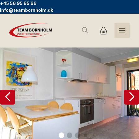
+45 56 95 85 66
info@teambornholm.dk
Search