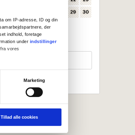
24
25
26
27
28
29
30
35
ta om IP-adresse, ID og din
31
36
s samarbejdspartnere, der
set indhold, foretage
Valbart som incheckningsdatum
ormation under
indstillinger
Ingen incheckning
 fra vores
Gäster
2 personer
ter
Marketing
ting)
 medier og til at analysere
nden for sociale medier,
Tillad alle cookies
e oplysninger, du har givet