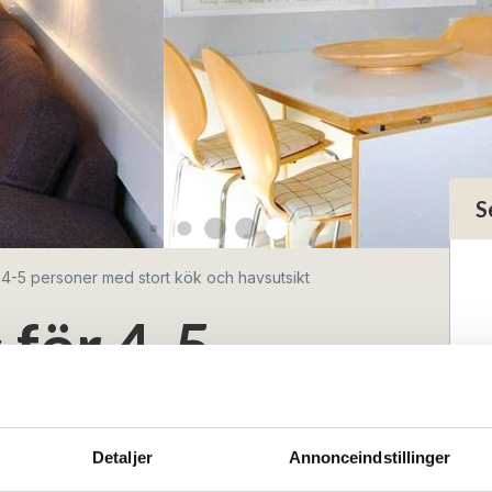
S
4-5 personer med stort kök och havsutsikt
för 4-5
 stort kök och
Detaljer
Annonceindstillinger