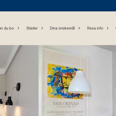
an du bo
Städer
Dina önskemål
Resa info