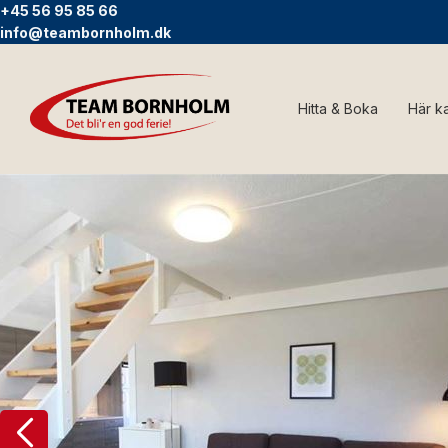
+45 56 95 85 66
info@teambornholm.dk
Hitta & Boka
Här k