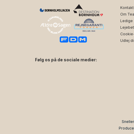
Kontakt
Om Tea
Ledige s
Lejebet
Cookie- 
Udlej di
Følg os på de sociale medier:
facebook
instagram
Snelle
Produce