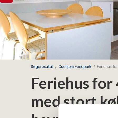
Søgeresultat
Gudhjem Feriepark
Feriehus fo
Feriehus for
med stort kø