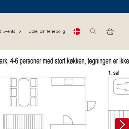
Søg
& Events
Udlej din feriebolig
Change language