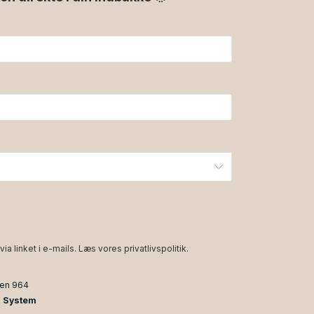
via linket i e-mails. Læs vores
privatlivspolitik
.
den 964
n System