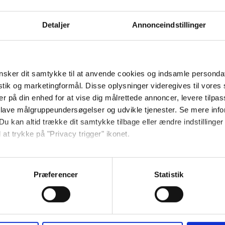
Detaljer
Annonceindstillinger
sker dit samtykke til at anvende cookies og indsamle personda
istik og marketingformål. Disse oplysninger videregives til vore
kken og havudsigt fra terrassen.
er på din enhed for at vise dig målrettede annoncer, levere tilpas
 lave målgruppeundersøgelser og udvikle tjenester. Se mere inf
Du kan altid trække dit samtykke tilbage eller ændre indstillinger
, køkken med blandt andet kaffemaskine
 at trykke på "Privacy trigger" ikonet.
ue med sofa og tv. Fra stuen er der
 1 soveplads i stuen. I stuen fører en
så gerne:
elser med hver 2 senge.
sninger om din placering, der kan være nøjagtig inden for få me
Præferencer
Statistik
 baseret på en scanning af dens unikke karakteristika (fingerprin
ttet af forskellige ejere, og at stilen i
ebsitet.
Soveværelser:
2
er vejledende.
vesofa:
1
se vores indhold og annoncer, til at vise dig funktioner til sociale