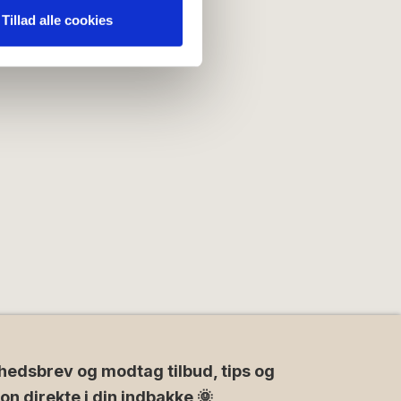
nden for sociale medier,
Tillad alle cookies
e oplysninger, du har givet
hedsbrev og modtag tilbud, tips og
ion direkte i din indbakke 🌞