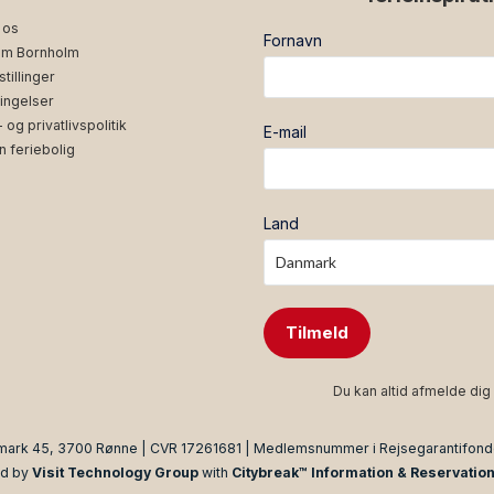
 os
Fornavn
m Bornholm
tillinger
ingelser
og privatlivspolitik
E-mail
n feriebolig
Land
Tilmeld
Du kan altid afmelde dig 
mark 45, 3700 Rønne | CVR 17261681 | Medlemsnummer i Rejsegarantifon
d by
Visit Technology Group
with
Citybreak™ Information & Reservatio