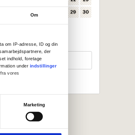
24
25
26
27
28
29
30
35
Om
31
36
Kan vælges som ankomstdag
Ankomst ikke mulig
ta om IP-adresse, ID og din
s samarbejdspartnere, der
Gæster
set indhold, foretage
2 personer
ormation under
indstillinger
 fra vores
ter
Marketing
ting)
 medier og til at analysere