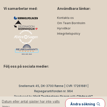
Vi samarbetar med:
Användbara länkar:
Kontakta os
Om Team Bornholm
Hyrvillkor
Integritetspolicy
Följ oss på sociala medier:
facebook
instagram
Snellemark 45, DK-3700 Rønne | CVR: 17261681 |
Rejsegarantifonden nr. 964
Produced by
Visit Technology Group
with
Citybreak™
Datum eller antal gäster har inte valts
Information & Reservation System
Ändra sökning
ännu