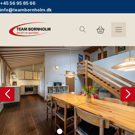
+45 56 95 85 66
info@teambornholm.dk
Sök