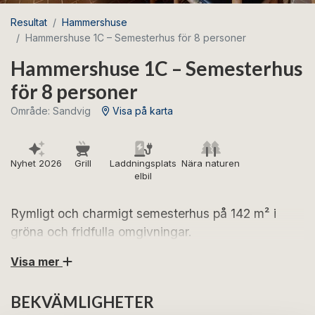
Resultat
Hammershuse
Hammershuse 1C – Semesterhus för 8 personer
Hammershuse 1C – Semesterhus
för 8 personer
Område: Sandvig
Visa på karta
Nyhet 2026
Grill
Laddningsplats
Nära naturen
elbil
Rymligt och charmigt semesterhus på 142 m² i
gröna och fridfulla omgivningar.
Visa mer
Se fram emot avkopplande semesterdagar på norra
Bornholm i Sænehuset – ett trevligt semesterhus med
BEKVÄMLIGHETER
gott om plats, grön trädgård och vackert läge i lugna