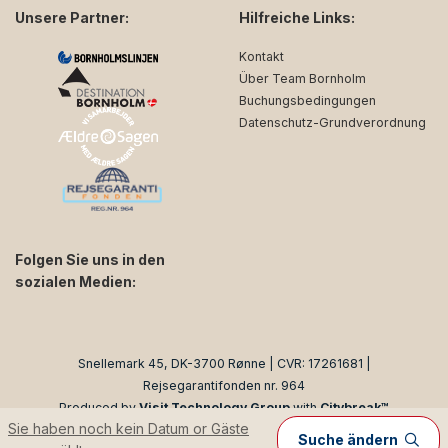
Unsere Partner:
Hilfreiche Links:
Kontakt
Über Team Bornholm
Buchungsbedingungen
Datenschutz-Grundverordnung
Folgen Sie uns in den
sozialen Medien:
facebook
instagram
Snellemark 45, DK-3700 Rønne | CVR: 17261681 |
Rejsegarantifonden nr. 964
Produced by
Visit Technology Group
with
Citybreak™
Sie haben noch kein Datum or Gäste
Information & Reservation System
Suche ändern