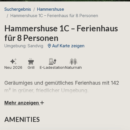
Suchergebnis
Hammershuse
Hammershuse 1C – Ferienhaus für 8 Personen
Hammershuse 1C – Ferienhaus
für 8 Personen
Umgebung: Sandvig
Auf Karte zeigen
Neu 2026
Grill
E-Ladestation
Naturnah
Geräumiges und gemütliches Ferienhaus mit 142
m² in grüner, friedlicher Umgebung.
Mehr anzeigen
Freuen Sie sich auf entspannte Urlaubstage auf North
Bornholm in Hammershuse 1C – ein wunderschönes
AMENITIES
Ferienhaus mit viel Platz, grünem Garten und einer
wunderschönen Lage in ruhiger Umgebung.