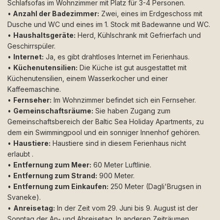
Schlafsofas im Wohnzimmer mit Platz für 3-4 Personen.
•
Anzahl der Badezimmer:
Zwei, eines im Erdgeschoss mit
Dusche und WC und eines im 1. Stock mit Badewanne und WC.
•
Haushaltsgeräte:
Herd, Kühlschrank mit Gefrierfach und
Geschirrspüler.
•
Internet:
Ja, es gibt drahtloses Internet im Ferienhaus.
•
Küchenutensilien:
Die Küche ist gut ausgestattet mit
Küchenutensilien, einem Wasserkocher und einer
Kaffeemaschine.
•
Fernseher:
Im Wohnzimmer befindet sich ein Fernseher.
•
Gemeinschaftsräume:
Sie haben Zugang zum
Gemeinschaftsbereich der Baltic Sea Holiday Apartments, zu
dem ein Swimmingpool und ein sonniger Innenhof gehören.
•
Haustiere:
Haustiere sind in diesem Ferienhaus nicht
erlaubt .
•
Entfernung zum Meer:
60 Meter Luftlinie.
•
Entfernung zum Strand:
900 Meter.
•
Entfernung zum Einkaufen:
250 Meter (Dagli'Brugsen in
Svaneke).
•
Anreisetag:
In der Zeit vom 29. Juni bis 9. August ist der
Sonntag der An- und Abreisetag. In anderen Zeiträumen