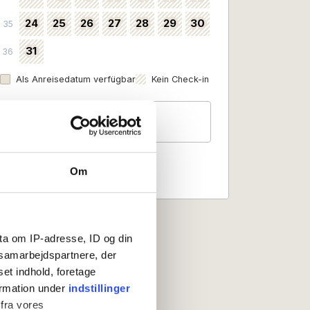
24
25
26
27
28
29
30
35
31
36
Als Anreisedatum verfügbar
Kein Check-in
Gäste
2 Personen
Om
ta om IP-adresse, ID og din
s samarbejdspartnere, der
set indhold, foretage
ormation under
indstillinger
 fra vores