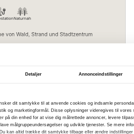
station
Naturnah
ähe von Wald, Strand und Stadtzentrum
n entworfene Ferienhaus von 343
as eine der begehrtesten Adressen
es und luxuriöses Ferienhaus für 14
Detaljer
Annonceindstillinger
 Stadtleben. Im Innenbereich gibt es viel
, 7 schönen Schlafzimmern, 3 Bädern,
e alle, einem schönen Wohnzimmer und
zuletzt zwei schönen Terrassen, auf denen
sker dit samtykke til at anvende cookies og indsamle personda
e Außenbereiche bieten zwei gemütliche
istik og marketingformål. Disse oplysninger videregives til vore
Anreisetag
- als auch die Abendsonne genießen
Sonntag
Flexibel
er på din enhed for at vise dig målrettede annoncer, levere tilpas
(Nebensaison):
ejshuset verbringen, wohnen Sie nur 200
 lave målgruppeundersøgelser og udvikle tjenester. Se mere inf
s):
15:00
Check-out (spätestens):
10:00
entfernt, was Ihnen viele Möglichkeiten
Du kan altid trække dit samtykke tilbage eller ændre indstillinger