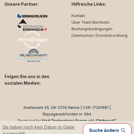
Unsere Partner:
Hilfreiche Links:
Kontakt
Über Team Bornholm
Buchungsbedingungen
Datenschutz-Grundverordnung
Folgen Sie uns in den
sozialen Medien:
facebook
instagram
Snellemark 45, DK-3700 Rønne | CVR: 17261681 |
Rejsegarantifonden nr. 964
Produced by
Visit Technology Group
with
Citybreak™
Sie haben noch kein Datum or Gäste
Information & Reservation System
Suche ändern
ausgewählt