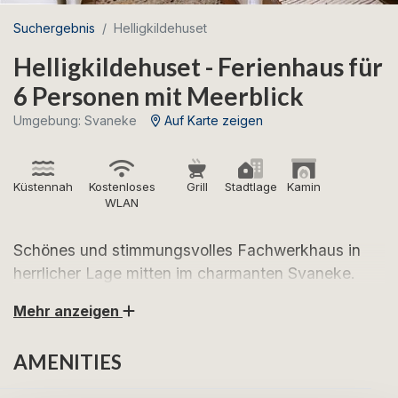
Suchergebnis
Helligkildehuset
Helligkildehuset - Ferienhaus für
6 Personen mit Meerblick
Umgebung: Svaneke
Auf Karte zeigen
Küstennah
Kostenloses
Grill
Stadtlage
Kamin
WLAN
Schönes und stimmungsvolles Fachwerkhaus in
herrlicher Lage mitten im charmanten Svaneke.
Mehr anzeigen
Freuen Sie sich auf einen schönen Urlaub im
Helligkildehuset, das zentral in einem der beliebtesten
AMENITIES
Ferienorte Bornholms liegt. Sie wohnen nur wenige
Gehminuten vom gemütlichen Marktplatz von