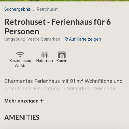
Suchergebnis
Retrohuset
Retrohuset - Ferienhaus für 6
Personen
Umgebung: Vestre Sømarken
Auf Karte zeigen
Kostenloses
Naturnah
Kamin
WLAN
Charmantes Ferienhaus mit 91 m² Wohnfläche und
gemütlicher Einrichtung in Sømarken, zwischen
Boderne und Dueodde auf Südbornholm.
Mehr anzeigen
Freuen Sie sich auf erholsame Urlaubstage in diesem
AMENITIES
charmanten und gemütlichen Ferienhaus mit
Holzverkleidung im Innenbereich, Kaminofen und