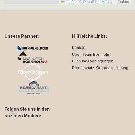
Leaflet
|
©
OpenStreetMap
contributors
Unsere Partner:
Hilfreiche Links:
Kontakt
Über Team Bornholm
Buchungsbedingungen
Datenschutz-Grundverordnung
Folgen Sie uns in den
sozialen Medien:
facebook
instagram