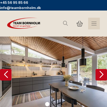
+45 56 95 85 66
info@teambornholm.dk
Suchen