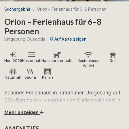
Suchergebnis
Orion – Ferienhaus für 6–8 Personen
Orion – Ferienhaus für 6–8
Personen
Umgebung: Dueodde
Auf Karte zeigen
Neu 2026
Küstennah
Haustiere erlaubt
Kostenloses
Grill
WLAN
Naturnah
Sauna
Kamin
Schönes Ferienhaus in naturnaher Umgebung auf
Süd-Bornholm – umgeben von Kiefernwald und in
der Nähe des schönen Strandes von Dueodde.
Mehr anzeigen
Freuen Sie sich auf einen erholsamen Urlaub in
AMENITIES
diesem schönen Ferienhaus auf Süd-Bornholm. Sie