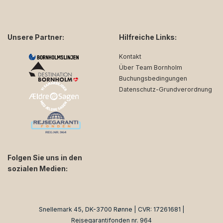
Unsere Partner:
Hilfreiche Links:
Kontakt
Über Team Bornholm
Buchungsbedingungen
Datenschutz-Grundverordnung
Folgen Sie uns in den
sozialen Medien:
facebook
instagram
Snellemark 45, DK-3700 Rønne | CVR: 17261681 |
Rejsegarantifonden nr. 964