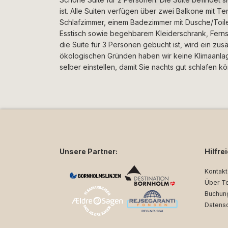
ist. Alle Suiten verfügen über zwei Balkone mit T
Schlafzimmer, einem Badezimmer mit Dusche/Toi
Esstisch sowie begehbarem Kleiderschrank, Fern
die Suite für 3 Personen gebucht ist, wird ein zusä
ökologischen Gründen haben wir keine Klimaanlage
selber einstellen, damit Sie nachts gut schlafen k
Unsere Partner:
Hilfre
Kontakt
Über T
Buchun
Datens