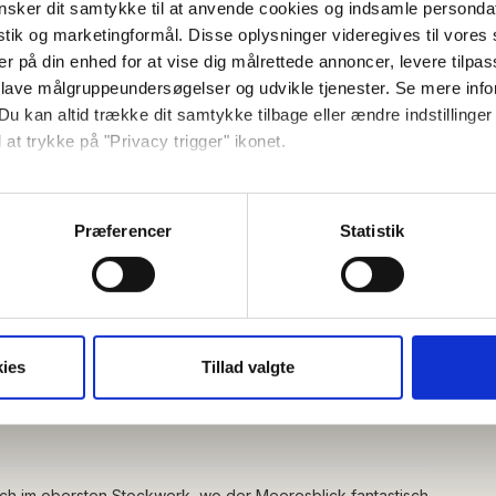
sker dit samtykke til at anvende cookies og indsamle personda
istik og marketingformål. Disse oplysninger videregives til vore
er på din enhed for at vise dig målrettede annoncer, levere tilpas
n.
 lave målgruppeundersøgelser og udvikle tjenester. Se mere inf
Du kan altid trække dit samtykke tilbage eller ændre indstillinger
 at trykke på "Privacy trigger" ikonet.
så gerne:
sninger om din placering, der kan være nøjagtig inden for få me
Præferencer
Statistik
 baseret på en scanning af dens unikke karakteristika (fingerprin
ebsitet.
Balkon/Terrasse
Kühlschrank
se vores indhold og annoncer, til at vise dig funktioner til sociale
oplysninger om din brug af vores hjemmeside med vores partnere i
ies
Tillad valgte
ysepartnere. Vores partnere kan kombinere disse data med andr
et fra din brug af deres tjenester.
sich im obersten Stockwerk, wo der Meeresblick fantastisch