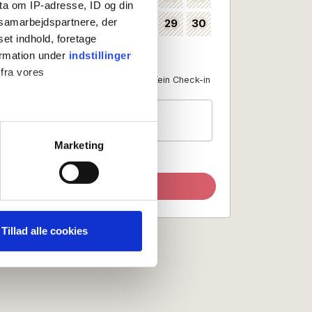
ta om IP-adresse, ID og din
s samarbejdspartnere, der
24
25
26
27
28
29
30
35
set indhold, foretage
31
36
ormation under
indstillinger
 fra vores
Als Anreisedatum verfügbar
Kein Check-in
Gäste
1 Zimmer, 2 Personen
ter
Marketing
ting)
Suche aktualisieren
 medier og til at analysere
nden for sociale medier,
Tillad alle cookies
e oplysninger, du har givet