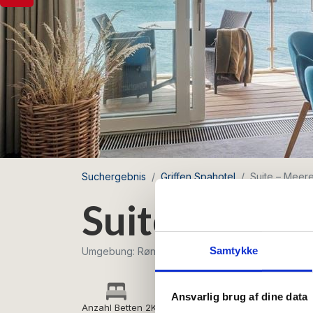
Suchergebnis
Griffen Spahotel
Suite – Meere
Suite – Meer
Samtykke
Umgebung: Rønne
Ansvarlig brug af dine data
Anzahl Betten 2
Kostenloses WLAN