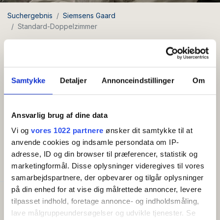
Suchergebnis
Siemsens Gaard
Standard-Doppelzimmer
Standard-Doppelzimmer
Samtykke
Detaljer
Annonceindstillinger
Om
Anzahl Betten 2
Frühstück
Haustiere nicht
inklusive
erlaubt
Ansvarlig brug af dine data
Moderner Komfort mit modernen Badezimmern.
Vi og
vores 1022 partnere
ønsker dit samtykke til at
anvende cookies og indsamle persondata om IP-
adresse, ID og din browser til præferencer, statistik og
AMENITIES
marketingformål. Disse oplysninger videregives til vores
samarbejdspartnere, der opbevarer og tilgår oplysninger
på din enhed for at vise dig målrettede annoncer, levere
Kapazität
tilpasset indhold, foretage annonce- og indholdsmåling,
Anzahl Betten:
2
lave målgruppeundersøgelser og udvikle tjenester. Se