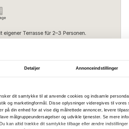
lage
 eigener Terrasse für 2–3 Personen.
ge in dieser schönen Wohnung im Herzen
 und ist wie folgt eingerichtet:
Detaljer
Annonceindstillinger
bereich, ausgestattet mit einer gut
ssel und bequemer Couch. Vom
lafzimmern der Wohnung. Ein
Bedrooms:
1
zum Wohnbereich, verfügt über ein
sker dit samtykke til at anvende cookies og indsamle personda
getrennt. Das größere Schlafzimmer hat
istik og marketingformål. Disse oplysninger videregives til vore
urchgang zum Badezimmer der Wohnung mit
er på din enhed for at vise dig målrettede annoncer, levere tilpas
s):
16:00
Check-out (spätestens):
10:00
 lave målgruppeundersøgelser og udvikle tjenester. Se mere inf
Du kan altid trække dit samtykke tilbage eller ændre indstillinger