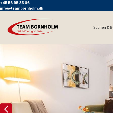
+45 56 95 85 66
info@teambornholm.dk
Suchen & 