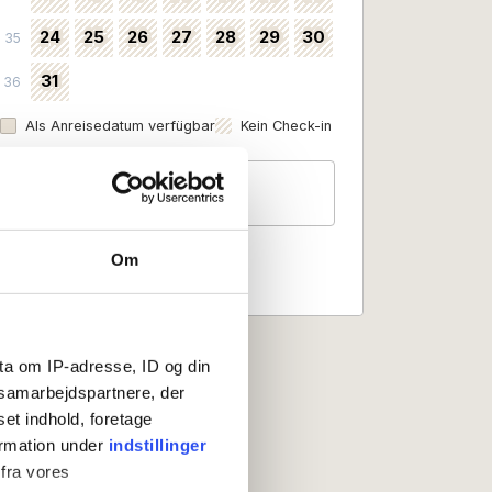
24
25
26
27
28
29
30
35
31
36
Als Anreisedatum verfügbar
Kein Check-in
Gäste
2 Personen
Om
ta om IP-adresse, ID og din
s samarbejdspartnere, der
set indhold, foretage
ormation under
indstillinger
 fra vores