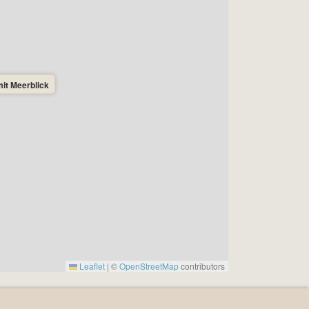
it Meerblick
Leaflet
|
©
OpenStreetMap
contributors