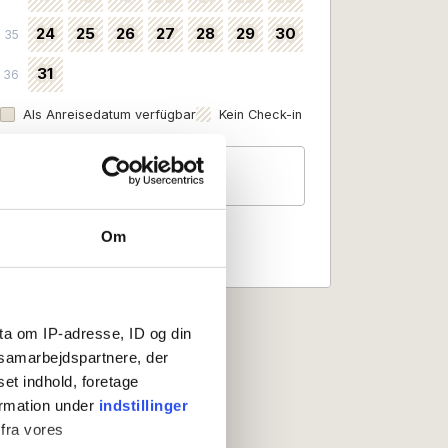
24
25
26
27
28
29
30
35
31
36
Als Anreisedatum verfügbar
Kein Check-in
Gäste
2 Personen
Om
ta om IP-adresse, ID og din
s samarbejdspartnere, der
set indhold, foretage
ormation under
indstillinger
 fra vores