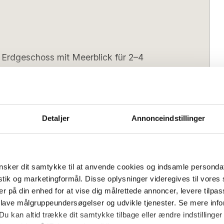
Erdgeschoss mit Meerblick für 2–4
e in dieser Ferienwohnung im Herzen des
Detaljer
Annonceindstillinger
 und ist wie folgt eingerichtet:
 ausgestattete Küche führt. Von der Küche
Bedrooms:
1
fzimmer mit zwei Schlafplätzen sowie in
afsofa:
2
lt ist: einer mit Essbereich und der
sker dit samtykke til at anvende cookies og indsamle personda
ofa für einen Erwachsenen oder zwei
istik og marketingformål. Disse oplysninger videregives til vore
enießen Sie den herrlichen Blick auf die
er på din enhed for at vise dig målrettede annoncer, levere tilpas
s):
16:00
Check-out (spätestens):
10:00
gelyachten.
 lave målgruppeundersøgelser og udvikle tjenester. Se mere inf
Du kan altid trække dit samtykke tilbage eller ændre indstillinger