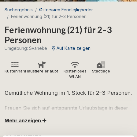
Suchergebnis
Østersøen Ferielejligheder
Ferienwohnung (21) für 2–3 Personen
Ferienwohnung (21) für 2–3
Personen
Umgebung: Svaneke
Auf Karte zeigen
Küstennah
Haustiere erlaubt
Kostenloses
Stadtlage
WLAN
Gemütliche Wohnung im 1. Stock für 2–3 Personen.
Freuen Sie sich auf entspannte Urlaubstage in dieser
charmanten Wohnung im Herzen von Svaneke.
Mehr anzeigen
Die Wohnung befindet sich im 1. Stock und ist wie